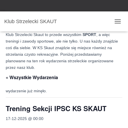
Klub Strzelecki SKAUT
P
R
Klub Strzelecki Skaut to przede wszystkim
SPORT
, a więc
Z
treningi i zawody sportowe, ale nie tylko. U nas każdy znajdzie
E
coś dla siebie. W KS Skaut znajdzie się miejsce również na
Ł
Ą
strzelania czysto rekreacyjne. Poniżej przedstawiamy
C
planowane na ten rok wydarzenia strzeleckie organizowane
Z
przez nasz klub.
N
A
« Wszystkie Wydarzenia
W
I
wydarzenie już minęło.
G
A
C
Trening Sekcji IPSC KS SKAUT
J
Ę
17-12-2025 @ 00:00