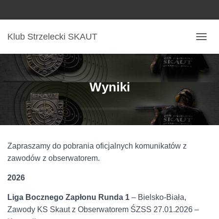
Klub Strzelecki SKAUT
P
R
Z
E
Ł
Wyniki
Ą
C
Z
N
A
W
Zapraszamy do pobrania oficjalnych komunikatów z
I
G
zawodów z obserwatorem.
A
C
2026
J
Ę
Liga Bocznego Zapłonu Runda 1
– Bielsko-Biała,
Zawody KS Skaut z Obserwatorem ŚZSS 27.01.2026 –