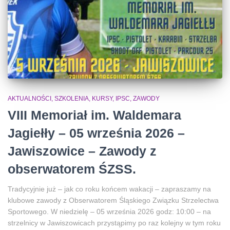
AKTUALNOŚCI, SZKOLENIA, KURSY, IPSC
ZAWODY
VIII Memoriał im. Waldemara
Jagiełły – 05 września 2026 –
Jawiszowice – Zawody z
obserwatorem ŚZSS.
Tradycyjnie już – jak co roku końcem wakacji – zapraszamy na
klubowe zawody z Obserwatorem Śląskiego Związku Strzelectwa
Sportowego. W niedzielę – 05 września 2026 godz: 10:00 – na
strzelnicy w Jawiszowicach przystąpimy po raz kolejny w tym roku