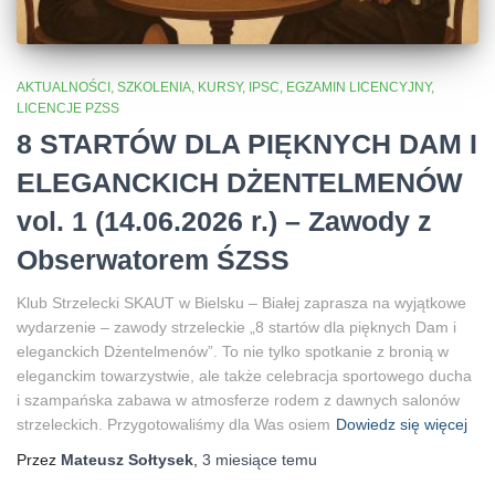
AKTUALNOŚCI, SZKOLENIA, KURSY, IPSC
EGZAMIN LICENCYJNY
LICENCJE PZSS
8 STARTÓW DLA PIĘKNYCH DAM I
ELEGANCKICH DŻENTELMENÓW
vol. 1 (14.06.2026 r.) – Zawody z
Obserwatorem ŚZSS
Klub Strzelecki SKAUT w Bielsku – Białej zaprasza na wyjątkowe
wydarzenie – zawody strzeleckie „8 startów dla pięknych Dam i
eleganckich Dżentelmenów”. To nie tylko spotkanie z bronią w
eleganckim towarzystwie, ale także celebracja sportowego ducha
i szampańska zabawa w atmosferze rodem z dawnych salonów
strzeleckich. Przygotowaliśmy dla Was osiem
Dowiedz się więcej
Przez
Mateusz Sołtysek
,
3 miesiące
temu