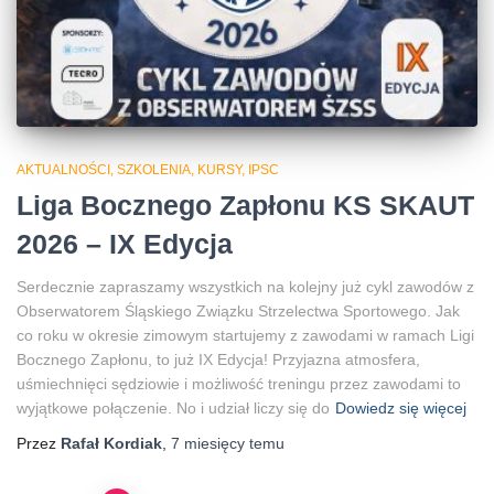
AKTUALNOŚCI, SZKOLENIA, KURSY, IPSC
Liga Bocznego Zapłonu KS SKAUT
2026 – IX Edycja
Serdecznie zapraszamy wszystkich na kolejny już cykl zawodów z
Obserwatorem Śląskiego Związku Strzelectwa Sportowego. Jak
co roku w okresie zimowym startujemy z zawodami w ramach Ligi
Bocznego Zapłonu, to już IX Edycja! Przyjazna atmosfera,
uśmiechnięci sędziowie i możliwość treningu przez zawodami to
wyjątkowe połączenie. No i udział liczy się do
Dowiedz się więcej
Przez
Rafał Kordiak
,
7 miesięcy
temu