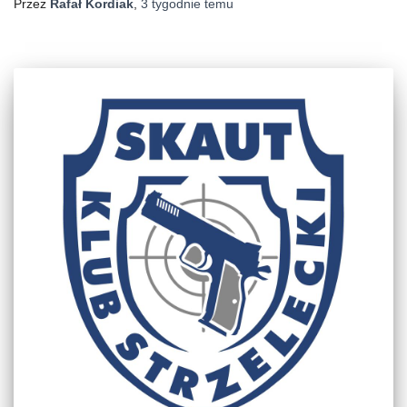
Przez
Rafał Kordiak
,
3 tygodnie
temu