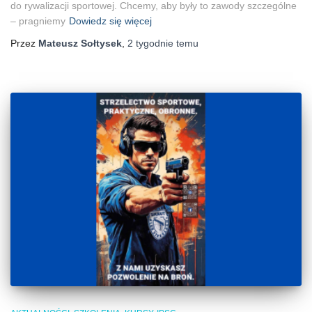
do rywalizacji sportowej. Chcemy, aby były to zawody szczególne
– pragniemy
Dowiedz się więcej
Przez
Mateusz Sołtysek
,
2 tygodnie
temu