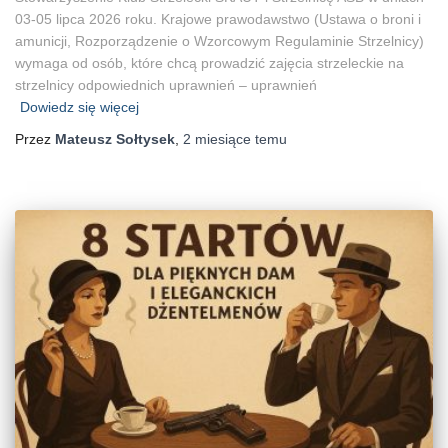
03-05 lipca 2026 roku. Krajowe prawodawstwo (Ustawa o broni i
amunicji, Rozporządzenie o Wzorcowym Regulaminie Strzelnicy)
wymaga od osób, które chcą prowadzić zajęcia strzeleckie na
strzelnicy odpowiednich uprawnień – uprawnień
Dowiedz się więcej
Przez
Mateusz Sołtysek
,
2 miesiące
temu