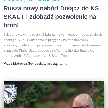
AKTUALNOŚCI, SZKOLENIA, KURSY, IPSC
Rusza nowy nabór! Dołącz do KS
SKAUT i zdobądź pozwolenie na
broń!
Jak co roku, w maju, umożliwiamy nowym osobom dołączenie do
naszego Klubu i rozpoczęcie przygody ze strzelectwem
sportowym, dlatego z przyjemnością informujemy, że otwieramy
zapisy do Klubu Strzeleckiego „SKAUT” w Bielsku-Białej. Co
trzeba zrobić? Zapraszamy KS Skaut Team
Przez
Mateusz Sołtysek
,
1 miesiąc
temu