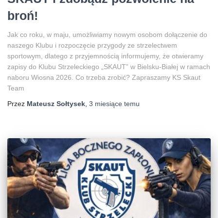
broń!
Jak co roku, w maju, umożliwiamy nowym osobom dołączenie do
naszego Klubu i rozpoczęcie przygody ze strzelectwem
sportowym, dlatego z przyjemnością informujemy, że otwieramy
zapisy do Klubu Strzeleckiego „SKAUT” w Bielsku-Białej w ramach
naboru Wiosna 2026. Co trzeba zrobić? Zapraszamy KS Skaut
Team
Przez
Mateusz Sołtysek
,
3 miesiące
temu