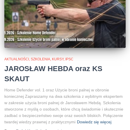
AKTUALNOŚCI, SZKOLENIA, KURSY, IPSC
JAROSŁAW HEBDA oraz KS
SKAUT
Home Defender vol. 1 oraz Użycie broni palnej w obronie
koniecznej Zapraszamy na dwa szkolenia z wybitnym ekspertem
w zakresie użycia broni palnej dr Jarosławem Hebdą. Szkolenia
stworzone z myślą o osobach, które chcą świadomie i skutecznie
zadbać o bezpieczeństwo swoje oraz swoich bliskich. Połączenie
twardej wiedzy prawnej z praktycznymi
Dowiedz się więcej