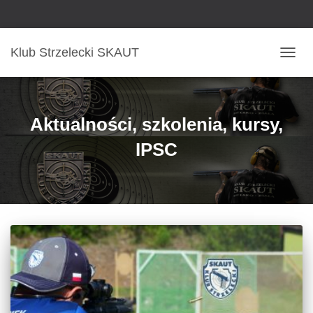
Klub Strzelecki SKAUT
PRZE
NAWI
Aktualności, szkolenia, kursy,
IPSC