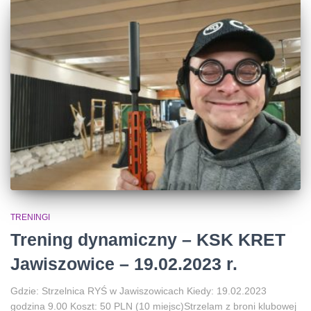
TRENINGI
Trening dynamiczny – KSK KRET
Jawiszowice – 19.02.2023 r.
Gdzie: Strzelnica RYŚ w Jawiszowicach Kiedy: 19.02.2023
godzina 9.00 Koszt: 50 PLN (10 miejsc)Strzelam z broni klubowej