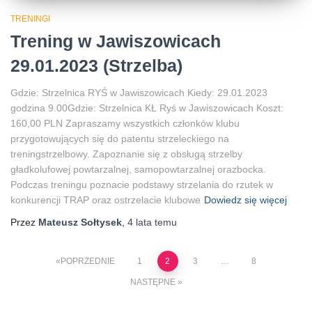
TRENINGI
Trening w Jawiszowicach
29.01.2023 (Strzelba)
Gdzie: Strzelnica RYŚ w Jawiszowicach Kiedy: 29.01.2023
godzina 9.00Gdzie: Strzelnica KŁ Ryś w Jawiszowicach Koszt:
160,00 PLN Zapraszamy wszystkich członków klubu
przygotowujących się do patentu strzeleckiego na
treningstrzelbowy. Zapoznanie się z obsługą strzelby
gładkolufowej powtarzalnej, samopowtarzalnej orazbocka.
Podczas treningu poznacie podstawy strzelania do rzutek w
konkurencji TRAP oraz ostrzelacie klubowe
Dowiedz się więcej
Przez
Mateusz Sołtysek
,
4 lata
temu
Stronicowanie
POPRZEDNIE
1
2
3
…
8
NASTĘPNE
wpisów