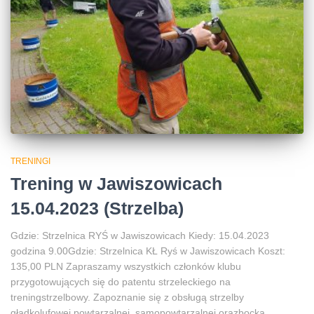
TRENINGI
Trening w Jawiszowicach
15.04.2023 (Strzelba)
Gdzie: Strzelnica RYŚ w Jawiszowicach Kiedy: 15.04.2023
godzina 9.00Gdzie: Strzelnica KŁ Ryś w Jawiszowicach Koszt:
135,00 PLN Zapraszamy wszystkich członków klubu
przygotowujących się do patentu strzeleckiego na
treningstrzelbowy. Zapoznanie się z obsługą strzelby
gładkolufowej powtarzalnej, samopowtarzalnej orazbocka.