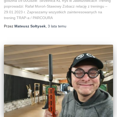
godzina 09:00Gdzie: Strzelnica KŁ Ryś w Jawiszowicach Trening
poprowadzi: Rafał Moroń-Stawowy Zobacz relację z treningu –
29.01.2023 r. Zapraszamy wszystkich zainteresowanych na
trening TRAP-a / PARCOURA
Przez
Mateusz Sołtysek
,
3 lata
temu