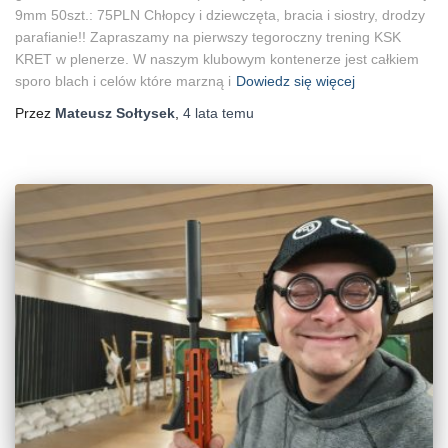
9mm 50szt.: 75PLN Chłopcy i dziewczęta, bracia i siostry, drodzy
parafianie!! Zapraszamy na pierwszy tegoroczny trening KSK
KRET w plenerze. W naszym klubowym kontenerze jest całkiem
sporo blach i celów które marzną i
Dowiedz się więcej
Przez
Mateusz Sołtysek
,
4 lata
temu