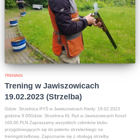
TRENINGI
Trening w Jawiszowicach
19.02.2023 (Strzelba)
Gdzie: Strzelnica RYŚ w Jawiszowicach Kiedy: 19.02.2023
godzina 9.00Gdzie: Strzelnica KŁ Ryś w Jawiszowicach Koszt:
160,00 PLN Zapraszamy wszystkich członków klubu
przygotowujących się do patentu strzeleckiego na
treningstrzelbowy. Zapoznanie się z obsługą strzelby