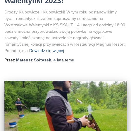
Walentynki 2023!
Drodzy Klubowicze i Klubowiczki! W tym roku postanowiliśmy
być… romantyczni, zatem zapraszamy serdecznie na
Wystrzałowe Walentynki z KS SKAUT. 14 lutego od godziny 18:00
będzie można przyprowadzić swoją połówkę na wyjątkowe
zawody i mieć szansę na ustrzelenie nagrody głównej –
romantycznej kolacji przy świecach w Restauracji Magnus Resort.
Ponadto, dla
Dowiedz się więcej
Przez
Mateusz Sołtysek
,
4 lata
temu