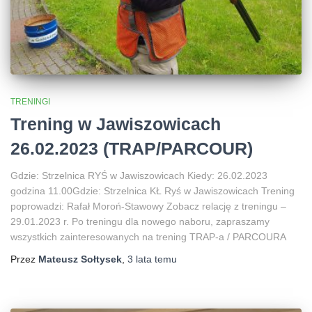
TRENINGI
Trening w Jawiszowicach
26.02.2023 (TRAP/PARCOUR)
Gdzie: Strzelnica RYŚ w Jawiszowicach Kiedy: 26.02.2023
godzina 11.00Gdzie: Strzelnica KŁ Ryś w Jawiszowicach Trening
poprowadzi: Rafał Moroń-Stawowy Zobacz relację z treningu –
29.01.2023 r. Po treningu dla nowego naboru, zapraszamy
wszystkich zainteresowanych na trening TRAP-a / PARCOURA
Przez
Mateusz Sołtysek
,
3 lata
temu