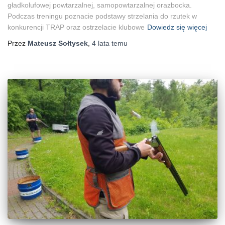
gładkolufowej powtarzalnej, samopowtarzalnej orazbocka.
Podczas treningu poznacie podstawy strzelania do rzutek w
konkurencji TRAP oraz ostrzelacie klubowe
Dowiedz się więcej
Przez
Mateusz Sołtysek
,
4 lata
temu