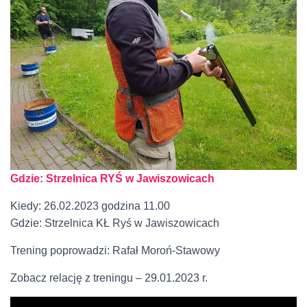
Gdzie: Strzelnica RYŚ w Jawiszowicach
Kiedy: 26.02.2023 godzina 11.00
Gdzie: Strzelnica KŁ Ryś w Jawiszowicach
Trening poprowadzi: Rafał Moroń-Stawowy
Zobacz relację z treningu – 29.01.2023 r.