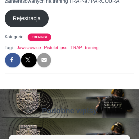
zainteresowanych na trening TRAP-a / PARCOURA
Rejestracja
Kategorie:
TRENINGI
Tagi:
Jawiszowice
Pistolet ipsc
TRAP
trening
Podobne wpisy