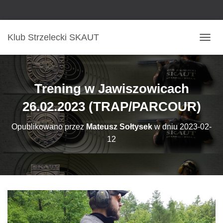
Klub Strzelecki SKAUT
P
R
Z
E
Ł
Trening w Jawiszowicach
Ą
C
26.02.2023 (TRAP/PARCOUR)
Z
N
Opublikowano przez
Mateusz Sołtysek
w dniu
2023-02-
A
12
W
I
G
A
C
J
Ę