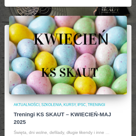
AKTUALNOŚCI, SZKOLENIA, KURSY, IPSC
TRENINGI
Treningi KS SKAUT – KWIECIEŃ-MAJ
2025
Święta, dni wolne, defilady, długie łikendy i inne …