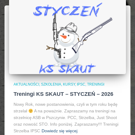
AKTUALNOŚCI, SZKOLENIA, KURSY, IPSC
TRENINGI
Treningi KS SKAUT – STYCZEŃ – 2026
Nowy Rok, nowe postanowienia, czyli w tym roku będę
strzelał
A na poważnie. Zapraszamy na treningi na
strzelnicę ASB w Pszczynie. PCC, Strzelba, Just Shoot
oraz nowość STO. Info poniżej. Zapraszamy!!! Treningi
Strzelba IPSC
Dowiedz się więcej