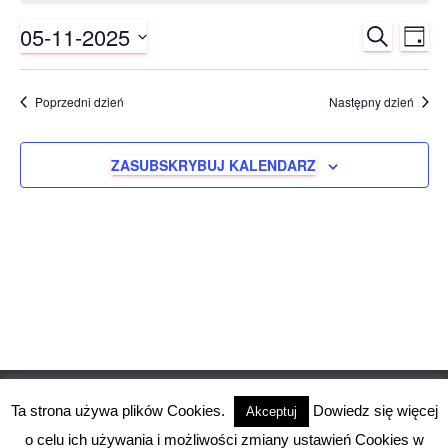
for
05-11-2025
SZUKAJ
Wy
Wydar
05-
DZIE
Wybierz
Wid
Nawig
datę.
11-
Poprzedni dzień
Następny dzień
naw
po
2025
ZASUBSKRYBUJ KALENDARZ
wyszuk
i
widok
Ta strona używa plików Cookies.
Dowiedz się więcej
Akceptuj
o celu ich używania i możliwości zmiany ustawień Cookies w