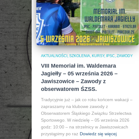
AKTUALNOŚCI, SZKOLENIA, KURSY, IPSC
ZAWODY
VIII Memoriał im. Waldemara
Jagiełły – 05 września 2026 –
Jawiszowice – Zawody z
obserwatorem ŚZSS.
Tradycyjnie już – jak co roku końcem wakacji –
zapraszamy na klubowe zawody z
Obserwatorem Śląskiego Związku Strzelectwa
Sportowego. W niedzielę – 05 września 2026
godz: 10:00 – na strzelnicy w Jawiszowicach
przystąpimy po raz
Dowiedz się więcej