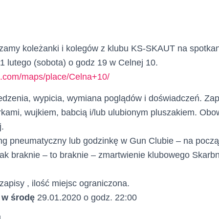
zamy koleżanki i kolegów z klubu KS-SKAUT na spotkani
 1 lutego (sobota) o godz 19 w Celnej 10.
e.com/maps/place/Celna+10/
jedzenia, wypicia, wymiana poglądów i doświadczeń. Za
rkami, wujkiem, babcią i/lub ulubionym pluszakiem. Obowi
.
ning pneumatyczny lub godzinkę w Gun Clubie – na począ
 jak braknie – to braknie – zmartwienie klubowego Skarbni
zapisy , ilość miejsc ograniczona.
 w środę
29.01.2020 o godz. 22:00