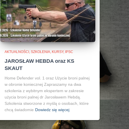
AKTUALNOŚCI, SZKOLENIA, KURSY, IPSC
JAROSŁAW HEBDA oraz KS
SKAUT
Home Defender vol. 1 oraz Użycie broni palnej
w obronie koniecznej Zapraszamy na dwa
szkolenia z wybitnym ekspertem w zakresie
użycia broni palnej dr Jarosławem Hebdą.
Szkolenia stworzone z myślą o osobach, które
chcą świadomie
Dowiedz się więcej