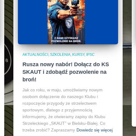
AKTUALNOŚCI, SZKOLENIA, KURSY, IPSC
Rusza nowy nabór! Dołącz do KS
SKAUT i zdobądź pozwolenie na
broń!
Jak co roku, w maju, umożliwiamy nowym
osobom dołączenie do naszego Klubu i
rozpoczęcie przygody ze strzelectwem
sportowym, dlatego z przyjemnością
informujemy, że otwieramy zapisy do Klubu
Strzeleckiego „SKAUT” w Bielsku-Białej. Co
trzeba zrobić? Zapraszamy
Dowiedz się więcej