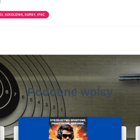
]
I, SZKOLENIA, KURSY, IPSC
Podobne wpisy