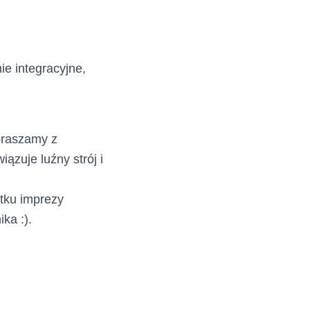
e integracyjne,
praszamy z
ązuje luźny strój i
tku imprezy
ka :).