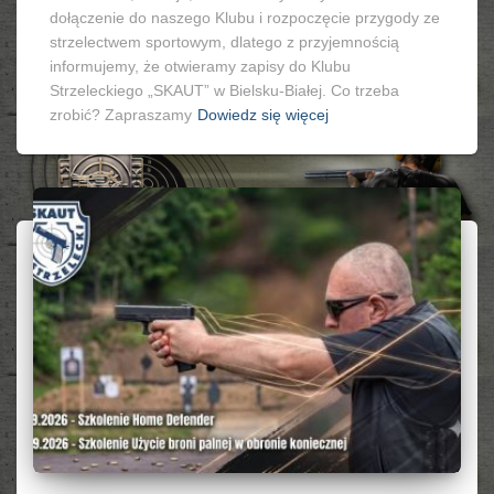
dołączenie do naszego Klubu i rozpoczęcie przygody ze
strzelectwem sportowym, dlatego z przyjemnością
informujemy, że otwieramy zapisy do Klubu
Strzeleckiego „SKAUT” w Bielsku-Białej. Co trzeba
zrobić? Zapraszamy
Dowiedz się więcej