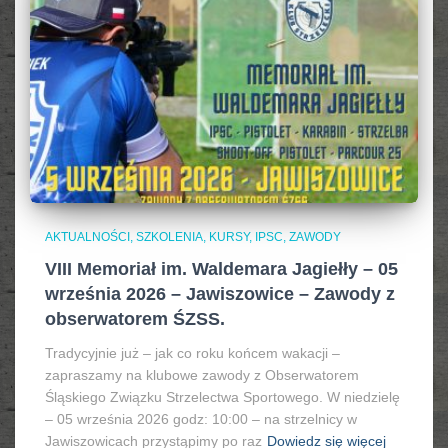
AKTUALNOŚCI, SZKOLENIA, KURSY, IPSC
ZAWODY
VIII Memoriał im. Waldemara Jagiełły – 05
września 2026 – Jawiszowice – Zawody z
obserwatorem ŚZSS.
Tradycyjnie już – jak co roku końcem wakacji –
zapraszamy na klubowe zawody z Obserwatorem
Śląskiego Związku Strzelectwa Sportowego. W niedzielę
– 05 września 2026 godz: 10:00 – na strzelnicy w
Jawiszowicach przystąpimy po raz
Dowiedz się więcej