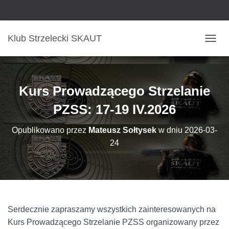
Klub Strzelecki SKAUT
P
R
Z
E
Ł
Kurs Prowadzącego Strzelanie
Ą
C
PZSS: 17-19 IV.2026
Z
N
Opublikowano przez
Mateusz Sołtysek
w dniu
2026-03-
A
24
W
I
G
A
C
J
Ę
Serdecznie zapraszamy wszystkich zainteresowanych na
Kurs Prowadzącego Strzelanie PZSS organizowany przez