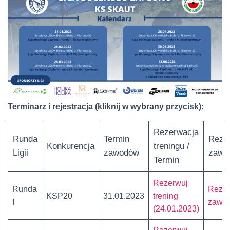
Terminarz i rejestracja (kliknij w wybrany przycisk):
Rezerwacja
Runda
Termin
Reze
Konkurencja
treningu /
Ligii
zawodów
zawo
Termin
Rezerwuj
Runda
Rezer
KSP20
31.01.2023
trening
I
zawo
(24.01.2023)