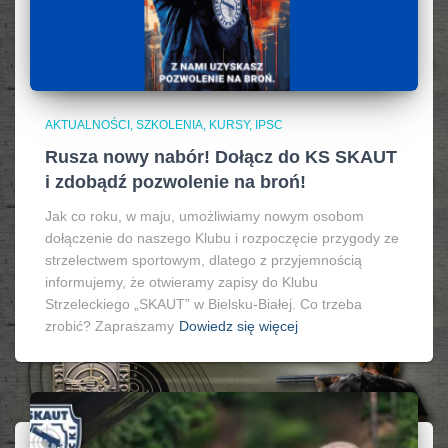
AKTUALNOŚCI, SZKOLENIA, KURSY, IPSC
Rusza nowy nabór! Dołącz do KS SKAUT
i zdobądź pozwolenie na broń!
Jak co roku, w maju, umożliwiamy nowym osobom
dołączenie do naszego Klubu i rozpoczęcie przygody ze
strzelectwem sportowym, dlatego z przyjemnością
informujemy, że otwieramy zapisy do Klubu
Strzeleckiego „SKAUT” w Bielsku-Białej. Co trzeba
zrobić? Zapraszamy
Dowiedz się więcej