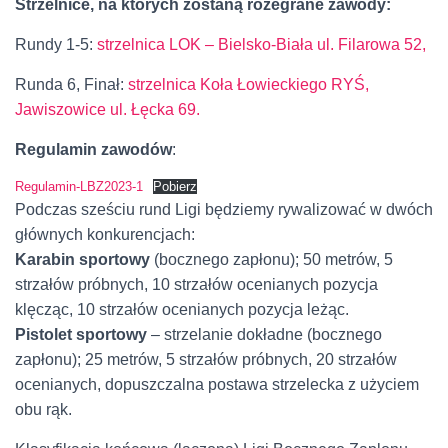
Strzelnice, na których zostaną rozegrane zawody:
Rundy 1-5:
strzelnica LOK – Bielsko-Biała ul. Filaro
wa 52,
Runda 6, Finał:
strzelnica Koła Łowieckiego RYŚ,
Jawiszowice ul. Łęcka 69.
Regulamin zawodów
:
Regulamin-LBZ2023-1
Pobierz
Podczas sześciu rund Ligi będziemy rywalizować w dwóch
głównych konkurencjach:
Karabin sportowy
(bocznego zapłonu); 50 metrów, 5
strzałów próbnych, 10 strzałów ocenianych pozycja
klęcząc, 10 strzałów ocenianych pozycja leżąc.
Pistolet sportowy
– strzelanie dokładne (bocznego
zapłonu); 25 metrów, 5 strzałów próbnych, 20 strzałów
ocenianych, dopuszczalna postawa strzelecka z użyciem
obu rąk.