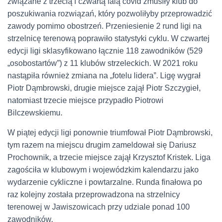
związane z trzecią i czwartą falą covid zmusiły klub do
poszukiwania rozwiązań, który pozwoliłyby przeprowadzić
zawody pomimo obostrzeń. Przeniesienie 2 rund ligi na
strzelnicę terenową poprawiło statystyki cyklu. W czwartej
edycji ligi sklasyfikowano łącznie 118 zawodników (529
„osobostartów”) z 11 klubów strzeleckich. W 2021 roku
nastąpiła również zmiana na „fotelu lidera”. Ligę wygrał
Piotr Dąmbrowski, drugie miejsce zajął Piotr Szczygieł,
natomiast trzecie miejsce przypadło Piotrowi
Bilczewskiemu.
W piątej edycji ligi ponownie triumfował Piotr Dąmbrowski,
tym razem na miejscu drugim zameldował się Dariusz
Prochownik, a trzecie miejsce zajął Krzysztof Kristek. Liga
zagościła w klubowym i wojewódzkim kalendarzu jako
wydarzenie cykliczne i powtarzalne. Runda finałowa po
raz kolejny została przeprowadzona na strzelnicy
terenowej w Jawiszowicach przy udziale ponad 100
zawodników.