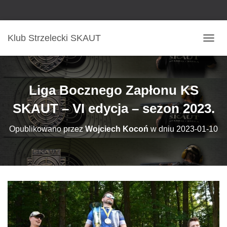
Klub Strzelecki SKAUT
P
R
Z
E
Ł
Liga Bocznego Zapłonu KS
Ą
C
SKAUT – VI edycja – sezon 2023.
Z
N
Opublikowano przez
Wojciech Kocoń
w dniu
2023-01-10
A
W
I
G
A
C
J
Ę