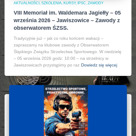
AKTUALNOŚCI, SZKOLENIA, KURSY, IPSC
ZAWODY
VIII Memoriał im. Waldemara Jagiełły – 05
września 2026 – Jawiszowice – Zawody z
obserwatorem ŚZSS.
Tradycyjnie już – jak co roku końcem wakacji –
zapraszamy na klubowe zawody z Obserwatorem
Śląskiego Związku Strzelectwa Sportowego. W niedzielę
– 05 września 2026 godz: 10:00 – na strzelnicy w
Jawiszowicach przystąpimy po raz
Dowiedz się więcej