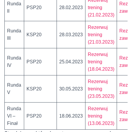
Rezerwuj
Runda
Rezer
PSP20
28.02.2023
trening
II
zawo
(21.02.2023)
Rezerwuj
Runda
Re
ze
KSP20
28.03.2023
trening
III
zawo
(21.03.2023)
Rezerwuj
Runda
Rezer
PSP20
25.04.2023
trening
IV
zawo
(18.04.2023)
Rezerwuj
Runda
Rezer
KSP20
30.05.2023
trening
V
zawo
(23.05.2023)
Runda
Rezerwuj
Rezer
VI –
PSP20
18.06.2023
trening
zawo
Finał
(13.06.2023)