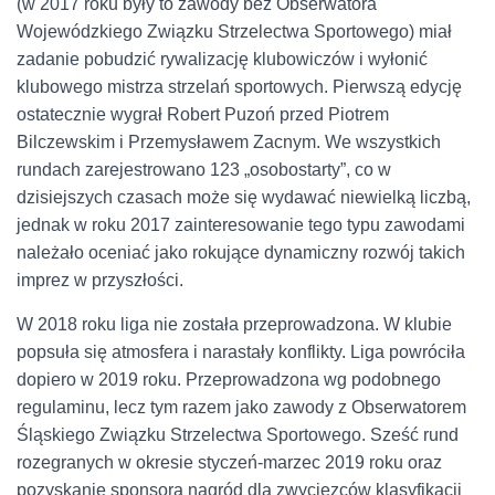
(w 2017 roku były to zawody bez Obserwatora
Wojewódzkiego Związku Strzelectwa Sportowego) miał
zadanie pobudzić rywalizację klubowiczów i wyłonić
klubowego mistrza strzelań sportowych. Pierwszą edycję
ostatecznie wygrał Robert Puzoń przed Piotrem
Bilczewskim i Przemysławem Zacnym. We wszystkich
rundach zarejestrowano 123 „osobostarty”, co w
dzisiejszych czasach może się wydawać niewielką liczbą,
jednak w roku 2017 zainteresowanie tego typu zawodami
należało oceniać jako rokujące dynamiczny rozwój takich
imprez w przyszłości.
W 2018 roku liga nie została przeprowadzona. W klubie
popsuła się atmosfera i narastały konflikty. Liga powróciła
dopiero w 2019 roku. Przeprowadzona wg podobnego
regulaminu, lecz tym razem jako zawody z Obserwatorem
Śląskiego Związku Strzelectwa Sportowego. Sześć rund
rozegranych w okresie styczeń-marzec 2019 roku oraz
pozyskanie sponsora nagród dla zwycięzców klasyfikacji