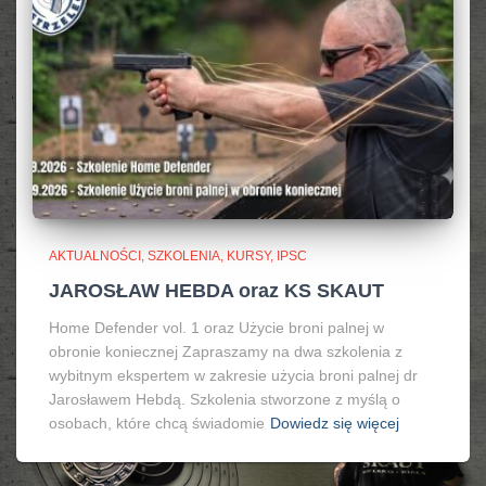
AKTUALNOŚCI, SZKOLENIA, KURSY, IPSC
JAROSŁAW HEBDA oraz KS SKAUT
Home Defender vol. 1 oraz Użycie broni palnej w
obronie koniecznej Zapraszamy na dwa szkolenia z
wybitnym ekspertem w zakresie użycia broni palnej dr
Jarosławem Hebdą. Szkolenia stworzone z myślą o
osobach, które chcą świadomie
Dowiedz się więcej