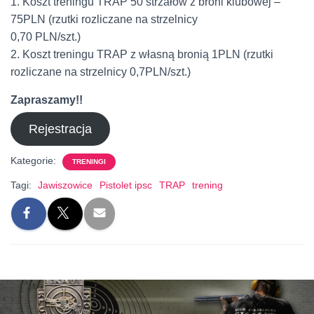
1. Koszt treningu TRAP 50 strzałów z broni klubowej –
75PLN (rzutki rozliczane na strzelnicy
0,70 PLN/szt.)
2. Koszt treningu TRAP z własną bronią 1PLN (rzutki
rozliczane na strzelnicy 0,7PLN/szt.)
Zapraszamy!!
Rejestracja
Kategorie:
TRENINGI
Tagi:
Jawiszowice
Pistolet ipsc
TRAP
trening