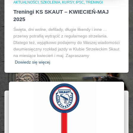
AKTUALNOŚCI, SZKOLENIA, KURSY, IPSC
TRENINGI
Treningi KS SKAUT – KWIECIEŃ-MAJ
2025
Święta, dni wolne, defilady, długie łikendy i inne …
przerwy potrafią wytrącić z regularnego strzelania.
Dlatego też, wyjątkowo podajemy do Waszej wiadomości
dwumiesięczny rozkład jazdy w Klubie Strzeleckim Skaut
na miesiące kwiecień i maj. Zapraszamy
Dowiedz się więcej