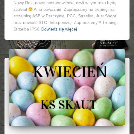
Nowy Rok, nowe postanowienia, czyli w tym roku będę
strzelał
A na poważnie. Zapraszamy na treningi na
strzelnicę ASB w Pszczynie. PCC, Strzelba, Just Shoot
oraz nowość STO. Info poniżej. Zapraszamy!!! Treningi
Strzelba IPSC
Dowiedz się więcej