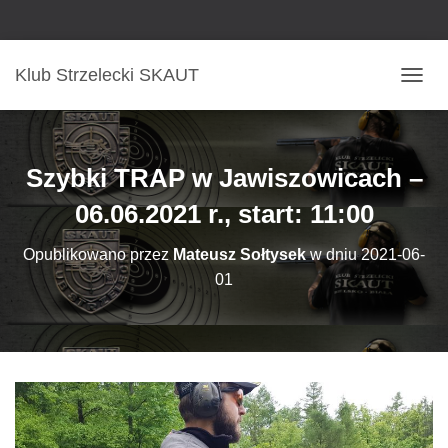
Klub Strzelecki SKAUT
P
R
Z
E
Ł
Szybki TRAP w Jawiszowicach –
Ą
C
06.06.2021 r., start: 11:00
Z
N
Opublikowano przez
Mateusz Sołtysek
w dniu
2021-06-
A
01
W
I
G
A
C
J
Ę