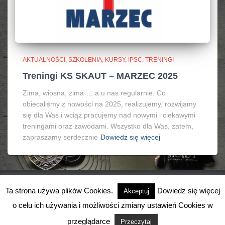
AKTUALNOŚCI, SZKOLENIA, KURSY, IPSC
TRENINGI
Treningi KS SKAUT – MARZEC 2025
Zima, wiosna, zima … a u nas regularnie. Co
obiecaliśmy z nowości na 2025, realizujemy, rozwijamy
się dla Was i wciąż pracujemy nad nowymi i ciekawymi
treningami oraz zawodami. Wszystko dla Was, zatem,
zapraszamy serdecznie
Dowiedz się więcej
Ta strona używa plików Cookies.
Dowiedz się więcej
Akceptuj
o celu ich używania i możliwości zmiany ustawień Cookies w
Hestia | Stworzone przez
ThemeIsle
przeglądarce
Przeczytaj