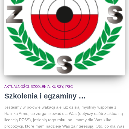
AKTUALNOŚCI, SZKOLENIA, KURSY, IPSC
Szkolenia i egzaminy …
Jesteśmy w połowie wakacji ale już dzisiaj myślimy wspólnie z
Halinka Arms, co zorganizować dla Was (dotyczy osób z aktualną
licencją PZSS), jesienią tego roku, no i mamy dla Was kilka
propozycji, które mam nadzieję Was zainteresują. Oto, co dla Was