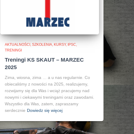
AKTUALNOŚCI, SZKOLENIA, KURSY, IPSC
TRENINGI
Treningi KS SKAUT – MARZEC
2025
Zima, wiosna, zima … a u nas regularnie. Co
obiecaliśmy z nowości na 2025, realizujemy,
rozwijamy się dla Was i wciąż pracujemy nad
nowymi i ciekawymi treningami oraz zawodami.
Wszystko dla Was, zatem, zapraszamy
serdecznie
Dowiedz się więcej