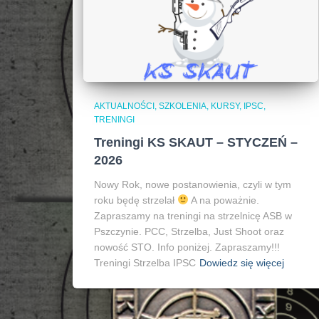
AKTUALNOŚCI, SZKOLENIA, KURSY, IPSC
TRENINGI
Treningi KS SKAUT – STYCZEŃ –
2026
Nowy Rok, nowe postanowienia, czyli w tym
roku będę strzelał
A na poważnie.
Zapraszamy na treningi na strzelnicę ASB w
Pszczynie. PCC, Strzelba, Just Shoot oraz
nowość STO. Info poniżej. Zapraszamy!!!
Treningi Strzelba IPSC
Dowiedz się więcej