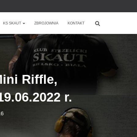
KS SKAUT
ZBROJOWNIA
KONTAKT
ni Riffle,
9.06.2022 r.
16