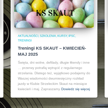
AKTUALNOŚCI, SZKOLENIA, KURSY, IPSC
TRENINGI
Treningi KS SKAUT – KWIECIEŃ-
MAJ 2025
Święta, dni wolne, defilady, długie łikendy i inne
… przerwy potrafią wytrącić z regularnego
strzelania. Dlatego też, wyjątkowo podajemy do
Waszej wiadomości dwumiesięczny rozkład
jazdy w Klubie Strzeleckim Skaut na miesiące
kwiecień i maj. Zapraszamy
Dowiedz się więcej