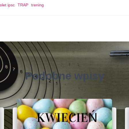
olet ipsc
TRAP
trening
Podobne wpisy