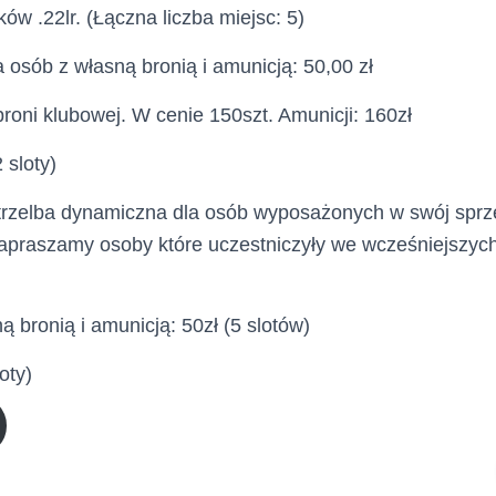
ów .22lr. (Łączna liczba miejsc: 5)
a osób z własną bronią i amunicją: 50,00 zł
broni klubowej. W cenie 150szt. Amunicji: 160zł
 sloty)
Strzelba dynamiczna dla osób wyposażonych w swój sprzę
apraszamy osoby które uczestniczyły we wcześniejszych
ą bronią i amunicją: 50zł (5 slotów)
oty)