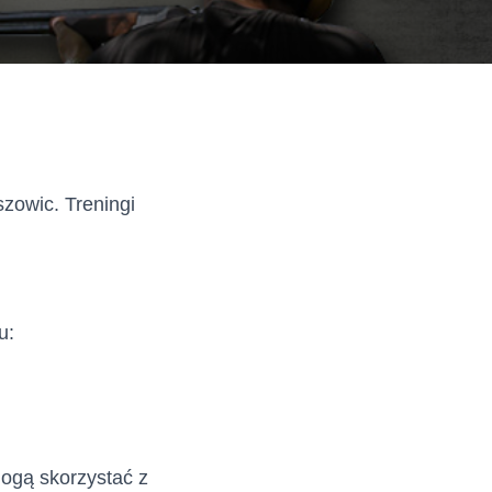
szowic. Treningi
u:
mogą skorzystać z