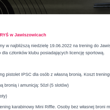
a RYŚ w Jawiszowicach
my w najbliższą niedzielę 19.06.2022 na trening do Jawi
 dla członków klubu posiadających licencję sportową.
ing pistolet IPSC dla osób z własną bronią. Koszt trening
ą bronią i amunicją: 50zł (5 slotów)
oty)
rening karabinowy Mini Riffle. Osoby bez własnej broni 