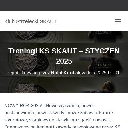
Klub Strzelecki SKAUT
P
R
Z
E
Ł
Treningi KS SKAUT – STYCZEŃ
Ą
C
2025
Z
N
Opublikowano przez
Rafał Kordiak
w dniu
2025-01-01
A
W
I
G
A
C
NOWY ROK 2025!!! Nowe wyzwania, nowe
J
postanowienia, nowe zawody i nowe zabawki. Łapcie
Ę
styczniowe, skautowskie klasyki oraz garść nowości.
Zapraszamy na treningi i zawody przygotowane przez KS