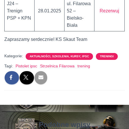
J24 –
ul. Filarowa
Trenign
28.01.2025
52 –
Rezerwuj
PSP + KPN
Bielsko-
Biała
Zapraszamy serdecznie! KS Skaut Team
Kategorie:
AKTUALNOŚCI, SZKOLENIA, KURSY, IPSC
TRENINGI
Tagi:
Pistolet ipsc
Strzelnica Filarowa
trening
Podobne wpisy