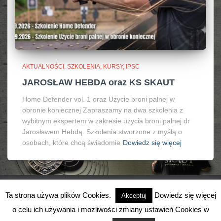
AKTUALNOŚCI, SZKOLENIA, KURSY, IPSC
JAROSŁAW HEBDA oraz KS SKAUT
Home Defender vol. 1 oraz Użycie broni palnej w
obronie koniecznej Zapraszamy na dwa szkolenia z
wybitnym ekspertem w zakresie użycia broni palnej dr
Jarosławem Hebdą. Szkolenia stworzone z myślą o
osobach, które chcą świadomie
Dowiedz się więcej
Ta strona używa plików Cookies.
Dowiedz się więcej
Akceptuj
o celu ich używania i możliwości zmiany ustawień Cookies w
Hestia | Stworzone przez
ThemeIsle