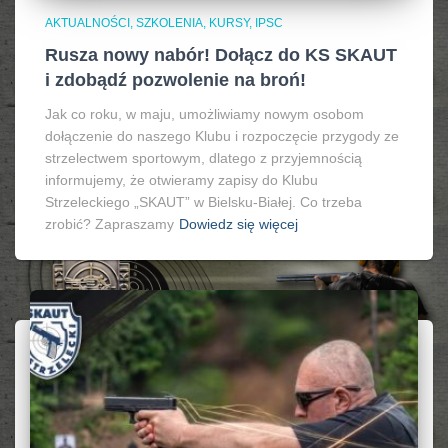
AKTUALNOŚCI, SZKOLENIA, KURSY, IPSC
Rusza nowy nabór! Dołącz do KS SKAUT
i zdobądź pozwolenie na broń!
Jak co roku, w maju, umożliwiamy nowym osobom
dołączenie do naszego Klubu i rozpoczęcie przygody ze
strzelectwem sportowym, dlatego z przyjemnością
informujemy, że otwieramy zapisy do Klubu
Strzeleckiego „SKAUT” w Bielsku-Białej. Co trzeba
zrobić? Zapraszamy
Dowiedz się więcej