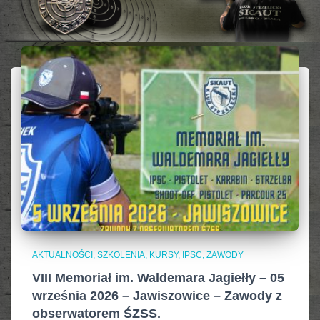
AKTUALNOŚCI, SZKOLENIA, KURSY, IPSC
ZAWODY
VIII Memoriał im. Waldemara Jagiełły – 05
września 2026 – Jawiszowice – Zawody z
obserwatorem ŚZSS.