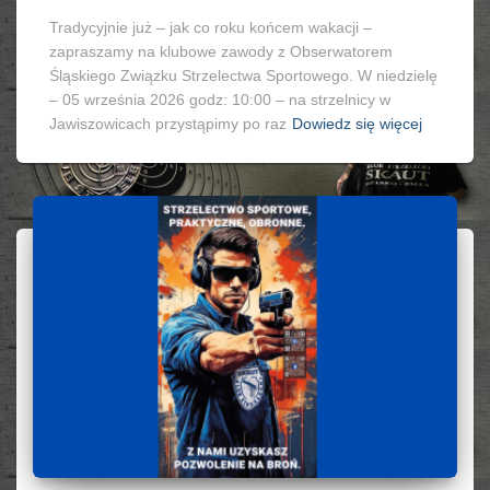
Tradycyjnie już – jak co roku końcem wakacji –
zapraszamy na klubowe zawody z Obserwatorem
Śląskiego Związku Strzelectwa Sportowego. W niedzielę
– 05 września 2026 godz: 10:00 – na strzelnicy w
Jawiszowicach przystąpimy po raz
Dowiedz się więcej