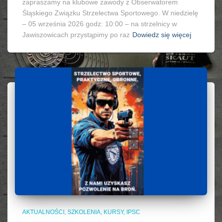
zapraszamy na klubowe zawody z Obserwatorem
Śląskiego Związku Strzelectwa Sportowego. W niedzielę
– 05 września 2026 godz: 10:00 – na strzelnicy w
Jawiszowicach przystąpimy po raz
Dowiedz się więcej
AKTUALNOŚCI, SZKOLENIA, KURSY, IPSC