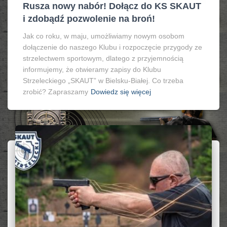
Rusza nowy nabór! Dołącz do KS SKAUT
i zdobądź pozwolenie na broń!
Jak co roku, w maju, umożliwiamy nowym osobom
dołączenie do naszego Klubu i rozpoczęcie przygody ze
strzelectwem sportowym, dlatego z przyjemnością
informujemy, że otwieramy zapisy do Klubu
Strzeleckiego „SKAUT” w Bielsku-Białej. Co trzeba
zrobić? Zapraszamy
Dowiedz się więcej