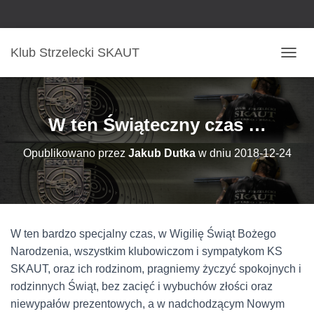
Klub Strzelecki SKAUT
P
R
Z
E
Ł
W ten Świąteczny czas …
Ą
C
Opublikowano przez
Jakub Dutka
w dniu
2018-12-24
Z
N
A
W
I
G
W ten bardzo specjalny czas, w Wigilię Świąt Bożego
A
C
Narodzenia, wszystkim klubowiczom i sympatykom KS
J
SKAUT, oraz ich rodzinom, pragniemy życzyć spokojnych i
Ę
rodzinnych Świąt, bez zacięć i wybuchów złości oraz
niewypałów prezentowych, a w nadchodzącym Nowym