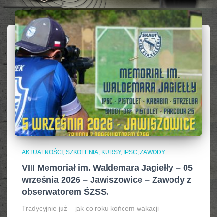
AKTUALNOŚCI, SZKOLENIA, KURSY, IPSC
ZAWODY
VIII Memoriał im. Waldemara Jagiełły – 05
września 2026 – Jawiszowice – Zawody z
obserwatorem ŚZSS.
Tradycyjnie już – jak co roku końcem wakacji –