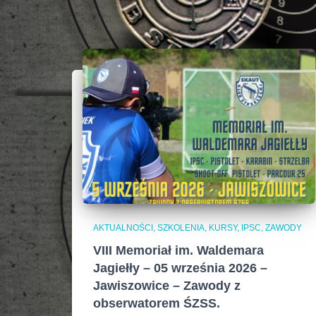
AKTUALNOŚCI, SZKOLENIA, KURSY, IPSC
ZAWODY
VIII Memoriał im. Waldemara
Jagiełły – 05 września 2026 –
Jawiszowice – Zawody z
obserwatorem ŚZSS.