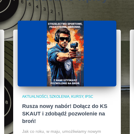
AKTUALNOŚCI, SZKOLENIA, KURSY, IPSC
Rusza nowy nabór! Dołącz do KS
SKAUT i zdobądź pozwolenie na
broń!
Jak co roku, w maju, umożliwiamy nowym