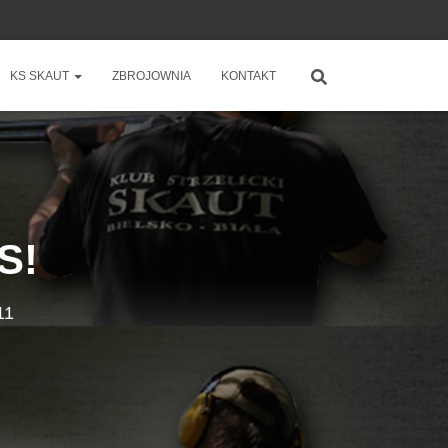
KS SKAUT
ZBROJOWNIA
KONTAKT
S!
11