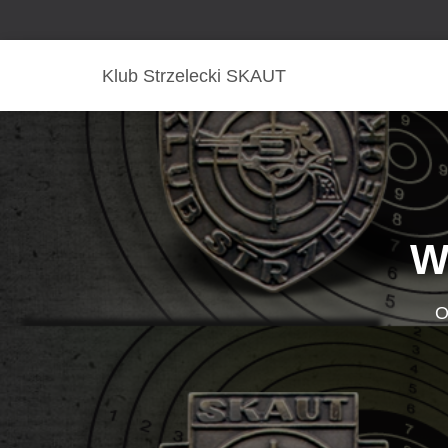
Klub Strzelecki SKAUT
W
O