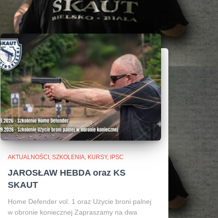
AKTUALNOŚCI, SZKOLENIA, KURSY, IPSC
JAROSŁAW HEBDA oraz KS
SKAUT
Home Defender vol. 1 oraz Użycie broni palnej
w obronie koniecznej Zapraszamy na dwa