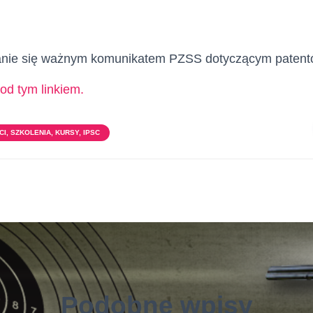
nie się ważnym komunikatem PZSS dotyczącym patentów 
pod tym linkiem.
I, SZKOLENIA, KURSY, IPSC
Podobne wpisy