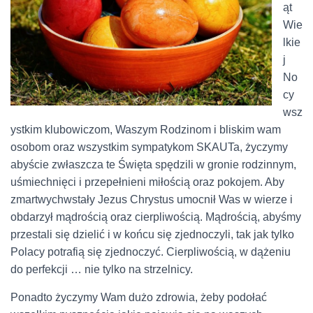
ąt
Wie
lkie
j
No
cy
wsz
ystkim klubowiczom, Waszym Rodzinom i bliskim wam
osobom oraz wszystkim sympatykom SKAUTa, życzymy
abyście zwłaszcza te Święta spędzili w gronie rodzinnym,
uśmiechnięci i przepełnieni miłością oraz pokojem. Aby
zmartwychwstały Jezus Chrystus umocnił Was w wierze i
obdarzył mądrością oraz cierpliwością. Mądrością, abyśmy
przestali się dzielić i w końcu się zjednoczyli, tak jak tylko
Polacy potrafią się zjednoczyć. Cierpliwością, w dążeniu
do perfekcji … nie tylko na strzelnicy.
Ponadto życzymy Wam dużo zdrowia, żeby podołać