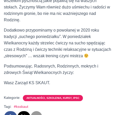
wszelkim pysznością jakie pojawią się na waszych
stołach. Życzymy Wam również dużo uśmiechu i radości w
rodzinnym gronie, bo nie ma nic ważniejszego nad
Rodzinę.
Dodatkowo przypominamy o powołanej w 2020 roku
tradycji „suchego poniedziałku”. W poniedziałek
Wielkanocny każdy strzelec ćwiczy na sucho spędzając
czas z Rodziną i ćwiczy techniki relaksacyjne w sytuacjach
„stresowych” … wszak trening czyni mistrza
Podsumowując. Radosnych, Rodzinnych, mokrych i
zdrowych Świąt Wielkanocnych życzy:
Wasz Zarząd KS SKAUT.
Kategorie:
AKTUALNOŚCI, SZKOLENIA, KURSY, IPSC
Tagi:
#ksskaut