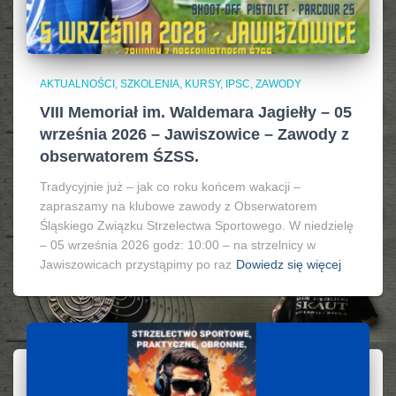
AKTUALNOŚCI, SZKOLENIA, KURSY, IPSC
ZAWODY
VIII Memoriał im. Waldemara Jagiełły – 05
września 2026 – Jawiszowice – Zawody z
obserwatorem ŚZSS.
Tradycyjnie już – jak co roku końcem wakacji –
zapraszamy na klubowe zawody z Obserwatorem
Śląskiego Związku Strzelectwa Sportowego. W niedzielę
– 05 września 2026 godz: 10:00 – na strzelnicy w
Jawiszowicach przystąpimy po raz
Dowiedz się więcej