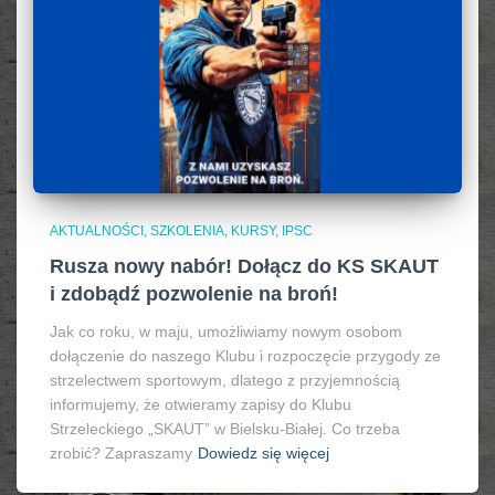
AKTUALNOŚCI, SZKOLENIA, KURSY, IPSC
Rusza nowy nabór! Dołącz do KS SKAUT
i zdobądź pozwolenie na broń!
Jak co roku, w maju, umożliwiamy nowym osobom
dołączenie do naszego Klubu i rozpoczęcie przygody ze
strzelectwem sportowym, dlatego z przyjemnością
informujemy, że otwieramy zapisy do Klubu
Strzeleckiego „SKAUT” w Bielsku-Białej. Co trzeba
zrobić? Zapraszamy
Dowiedz się więcej