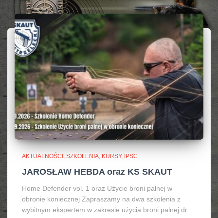
AKTUALNOŚCI, SZKOLENIA, KURSY, IPSC
JAROSŁAW HEBDA oraz KS SKAUT
Home Defender vol. 1 oraz Użycie broni palnej w
obronie koniecznej Zapraszamy na dwa szkolenia z
wybitnym ekspertem w zakresie użycia broni palnej dr