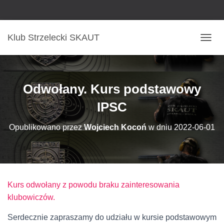
Klub Strzelecki SKAUT
P
R
Z
E
Ł
Odwołany. Kurs podstawowy
Ą
C
IPSC
Z
N
Opublikowano przez
Wojciech Kocoń
w dniu
2022-06-01
A
W
I
G
A
C
Kurs odwołany z powodu braku zainteresowania
J
klubowiczów.
Ę
Serdecznie zapraszamy do udziału w kursie podstawowym