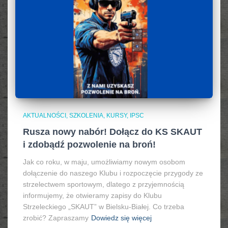
AKTUALNOŚCI, SZKOLENIA, KURSY, IPSC
Rusza nowy nabór! Dołącz do KS SKAUT
i zdobądź pozwolenie na broń!
Jak co roku, w maju, umożliwiamy nowym osobom
dołączenie do naszego Klubu i rozpoczęcie przygody ze
strzelectwem sportowym, dlatego z przyjemnością
informujemy, że otwieramy zapisy do Klubu
Strzeleckiego „SKAUT” w Bielsku-Białej. Co trzeba
zrobić? Zapraszamy
Dowiedz się więcej