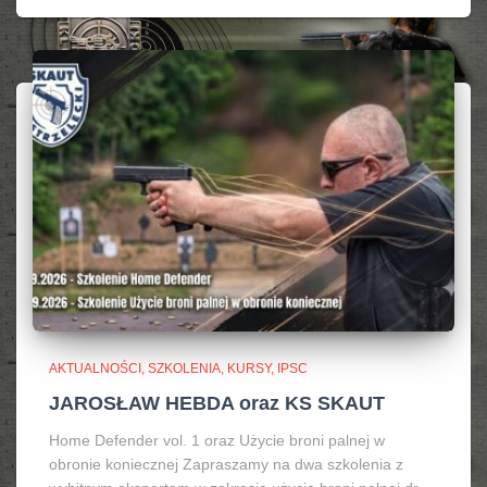
AKTUALNOŚCI, SZKOLENIA, KURSY, IPSC
JAROSŁAW HEBDA oraz KS SKAUT
Home Defender vol. 1 oraz Użycie broni palnej w
obronie koniecznej Zapraszamy na dwa szkolenia z