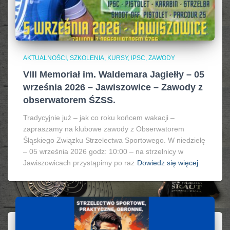
AKTUALNOŚCI, SZKOLENIA, KURSY, IPSC
ZAWODY
VIII Memoriał im. Waldemara Jagiełły – 05
września 2026 – Jawiszowice – Zawody z
obserwatorem ŚZSS.
Tradycyjnie już – jak co roku końcem wakacji –
zapraszamy na klubowe zawody z Obserwatorem
Śląskiego Związku Strzelectwa Sportowego. W niedzielę
– 05 września 2026 godz: 10:00 – na strzelnicy w
Jawiszowicach przystąpimy po raz
Dowiedz się więcej