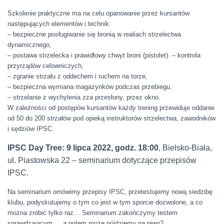
Szkolenie praktyczne ma na celu opanowanie przez kursantów
następujących elementów i technik:
– bezpieczne posługiwanie się bronią w realiach strzelectwa
dynamicznego,
– postawa strzelecka i prawidłowy chwyt broni (pistolet). – kontrola
przyrządów celowniczych,
– zgranie strzału z oddechem i ruchem na torze,
– bezpieczna wymiana magazynków podczas przebiegu,
– strzelanie z wychylenia zza przesłony, przez okno.
W zależności od postępów kursantów każdy trening przewiduje oddanie
od 50 do 200 strzałów pod opieką instruktorów strzelectwa, zawodników
i sędziów IPSC.
IPSC Day Tree: 9 lipca 2022, godz. 18:00
, Bielsko-Biała,
ul. Piastowska 22 – seminarium dotyczące przepisów
IPSC.
Na seminarium omówimy przepisy IPSC, przetestujemy nową siedzibę
klubu, podyskutujemy o tym co jest w tym sporcie dozwolone, a co
można zrobić tylko raz… Seminarium zakończymy testem
sprawdzającym … a potem może pójdziemy na piwo?