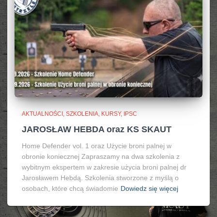
AKTUALNOŚCI, SZKOLENIA, KURSY, IPSC
JAROSŁAW HEBDA oraz KS SKAUT
Home Defender vol. 1 oraz Użycie broni palnej w
obronie koniecznej Zapraszamy na dwa szkolenia z
wybitnym ekspertem w zakresie użycia broni palnej dr
Jarosławem Hebdą. Szkolenia stworzone z myślą o
osobach, które chcą świadomie
Dowiedz się więcej