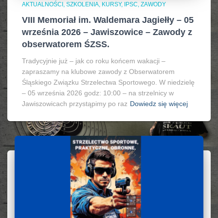
AKTUALNOŚCI, SZKOLENIA, KURSY, IPSC
ZAWODY
VIII Memoriał im. Waldemara Jagiełły – 05
września 2026 – Jawiszowice – Zawody z
obserwatorem ŚZSS.
Tradycyjnie już – jak co roku końcem wakacji –
zapraszamy na klubowe zawody z Obserwatorem
Śląskiego Związku Strzelectwa Sportowego. W niedzielę
– 05 września 2026 godz: 10:00 – na strzelnicy w
Jawiszowicach przystąpimy po raz
Dowiedz się więcej