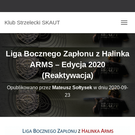
Klub Strzelecki SKAUT
P
R
Z
E
Ł
Liga Bocznego Zapłonu z Halinka
Ą
C
ARMS – Edycja 2020
Z
(Reaktywacja)
N
A
W
Opublikowano przez
Mateusz Sołtysek
w dniu
2020-09-
I
23
G
A
C
J
Ę