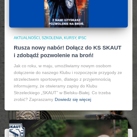
AKTUALNOŚCI, SZKOLENIA, KURSY, IPSC
Rusza nowy nabór! Dołącz do KS SKAUT
i zdobądź pozwolenie na broń!
Jak co roku, w maju, umożliwiamy nowym osobom
dołączenie do naszego Klubu i rozpoczęcie przygody ze
strzelectwem sportowym, dlatego z przyjemnością
informujemy, że otwieramy zapisy do Klubu
Strzeleckiego „SKAUT” w Bielsku-Białej. Co trzeba
zrobić? Zapraszamy
Dowiedz się więcej