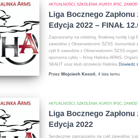
AKTUALNOŚCI, SZKOLENIA, KURSY, IPSC
ZAWOD
Liga Bocznego Zapłonu 
Edycja 2022 – FINAŁ 12
Zapraszamy na ostatnią, finałową rundę Lig
zawodów z Obserwatorem ŚZSS. komunikat z
cykl 6 zawodów z Obserwatorem ŚZSS organ
sponsora cyklu – firmę Halinka ARMS. Organi
SKAUT oraz klub strzelecki Halinka
Dowiedz s
Przez
Wojciech Kocoń
,
4 lata
temu
AKTUALNOŚCI, SZKOLENIA, KURSY, IPSC
ZAWOD
Liga Bocznego Zapłonu 
Edycja 2022
Serdecznie zapraszamy na cykl zawodów: Li