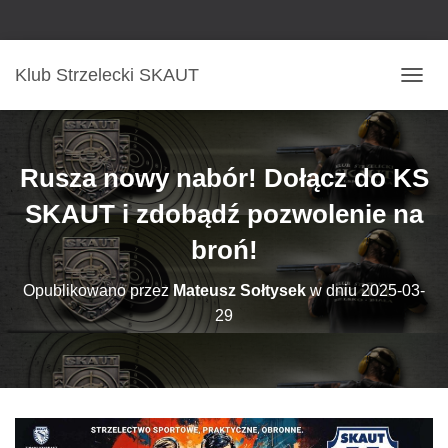
Klub Strzelecki SKAUT
P
R
Z
E
Ł
Rusza nowy nabór! Dołącz do KS
Ą
C
SKAUT i zdobądź pozwolenie na
Z
broń!
N
A
W
Opublikowano przez
Mateusz Sołtysek
w dniu
2025-03-
I
29
G
A
C
J
Ę