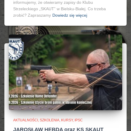
informujemy, że otwieramy zapisy do Klubu
Strzeleckiego „SKAUT” w Bielsku-Białej. Co trzeba
zrobić? Zapraszamy
Dowiedz się więcej
AKTUALNOŚCI, SZKOLENIA, KURSY, IPSC
JAROSŁAW HEBDA oraz KS SKAUT