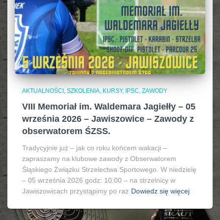
AKTUALNOŚCI, SZKOLENIA, KURSY, IPSC
ZAWODY
VIII Memoriał im. Waldemara Jagiełły – 05
września 2026 – Jawiszowice – Zawody z
obserwatorem ŚZSS.
Tradycyjnie już – jak co roku końcem wakacji –
zapraszamy na klubowe zawody z Obserwatorem
Śląskiego Związku Strzelectwa Sportowego. W niedzielę
– 05 września 2026 godz: 10:00 – na strzelnicy w
Jawiszowicach przystąpimy po raz
Dowiedz się więcej