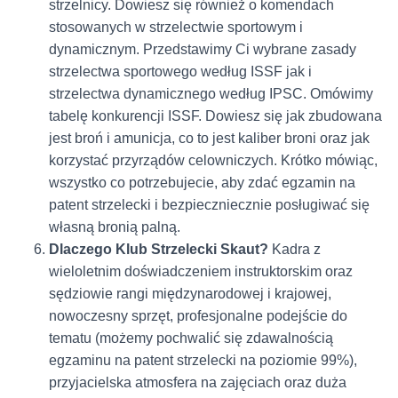
strzelnicy. Dowiesz się również o komendach
stosowanych w strzelectwie sportowym i
dynamicznym. Przedstawimy Ci wybrane zasady
strzelectwa sportowego według ISSF jak i
strzelectwa dynamicznego według IPSC. Omówimy
tabelę konkurencji ISSF. Dowiesz się jak zbudowana
jest broń i amunicja, co to jest kaliber broni oraz jak
korzystać przyrządów celowniczych. Krótko mówiąc,
wszystko co potrzebujecie, aby zdać egzamin na
patent strzelecki i bezpieczniecznie posługiwać się
własną bronią palną.
Dlaczego Klub Strzelecki Skaut?
Kadra z
wieloletnim doświadczeniem instruktorskim oraz
sędziowie rangi międzynarodowej i krajowej,
nowoczesny sprzęt, profesjonalne podejście do
tematu (możemy pochwalić się zdawalnością
egzaminu na patent strzelecki na poziomie 99%),
przyjacielska atmosfera na zajęciach oraz duża