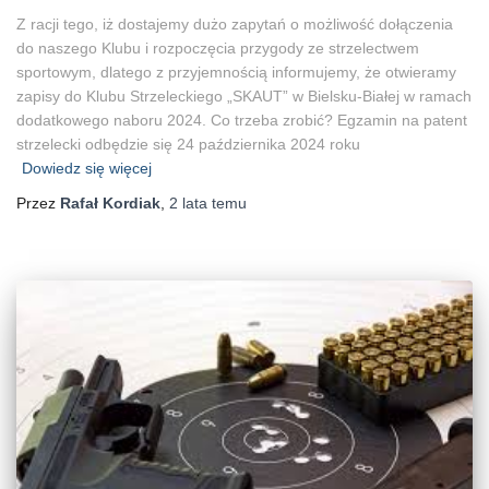
Z racji tego, iż dostajemy dużo zapytań o możliwość dołączenia
do naszego Klubu i rozpoczęcia przygody ze strzelectwem
sportowym, dlatego z przyjemnością informujemy, że otwieramy
zapisy do Klubu Strzeleckiego „SKAUT” w Bielsku-Białej w ramach
dodatkowego naboru 2024. Co trzeba zrobić? Egzamin na patent
strzelecki odbędzie się 24 października 2024 roku
Dowiedz się więcej
Przez
Rafał Kordiak
,
2 lata
temu