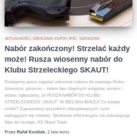
AKTUALNOŚCI, SZKOLENIA, KURSY, IPSC
SZKOLENIA
Nabór zakończony! Strzelać każdy
może! Rusza wiosenny nabór do
Klubu Strzeleckiego SKAUT!
Dostajemy sporo zapytań odnośnie naboru do naszego Klubu,
dzwonicie, piszecie – zatem bez zbędnych wstępów, wszem i
wobec ogłaszamy, że RUSZA NABÓR DO KLUBU
STRZELECKIEGO „SKAUT” W BIELSKU-BIAŁEJ! Co trzeba
zrobić? Zapraszamy wszystkich zdecydowanych i tych
wahających się również. Spotkanie informacyjne nie zobowiązuje
Was do niczego. KS Skaut Team
Przez
Rafał Kordiak
,
2 lata
temu