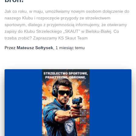
Jak co roku, w maju, umożliwiamy nowym osobom dołączenie do
naszego Klubu i rozpoczęcie przygody ze strzelectwem
sportowym, dlatego z przyjemnością informujemy, że otwieramy
zapisy do Klubu Strzeleckiego „SKAUT” w Bielsku-Białej. Co
trzeba zrobić? Zapraszamy KS Skaut Team
Przez
Mateusz Sołtysek
,
1 miesiąc
temu