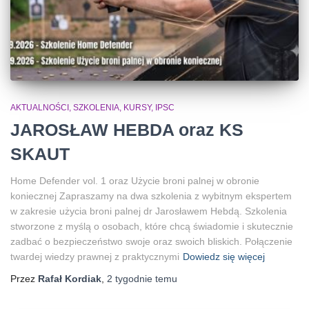
AKTUALNOŚCI, SZKOLENIA, KURSY, IPSC
JAROSŁAW HEBDA oraz KS
SKAUT
Home Defender vol. 1 oraz Użycie broni palnej w obronie
koniecznej Zapraszamy na dwa szkolenia z wybitnym ekspertem
w zakresie użycia broni palnej dr Jarosławem Hebdą. Szkolenia
stworzone z myślą o osobach, które chcą świadomie i skutecznie
zadbać o bezpieczeństwo swoje oraz swoich bliskich. Połączenie
twardej wiedzy prawnej z praktycznymi
Dowiedz się więcej
Przez
Rafał Kordiak
,
2 tygodnie
temu