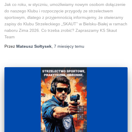
Jak co roku, w styczniu, umożliwiamy nowym osobom dołączenie
do naszego Klubu i rozpoczęcie przygody ze strzelectwem
sportowym, dlatego z przyjemnością informujemy, że otwieramy
zapisy do Klubu Strzeleckiego „SKAUT” w Bielsku-Białej w ramach
naboru Zima 2026. Co trzeba zrobić? Zapraszamy KS Skaut
Team
Przez
Mateusz Sołtysek
,
7 miesięcy
temu