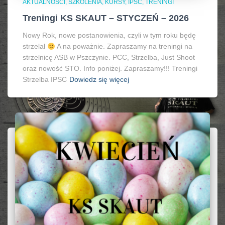
AKTUALNOŚCI, SZKOLENIA, KURSY, IPSC
TRENINGI
Treningi KS SKAUT – STYCZEŃ – 2026
Nowy Rok, nowe postanowienia, czyli w tym roku będę
strzelał
A na poważnie. Zapraszamy na treningi na
strzelnicę ASB w Pszczynie. PCC, Strzelba, Just Shoot
oraz nowość STO. Info poniżej. Zapraszamy!!! Treningi
Strzelba IPSC
Dowiedz się więcej