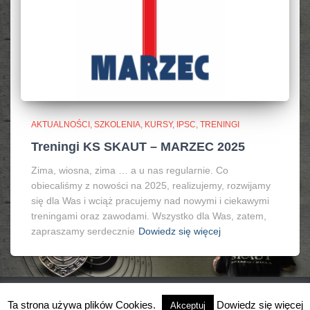
AKTUALNOŚCI, SZKOLENIA, KURSY, IPSC
TRENINGI
Treningi KS SKAUT – MARZEC 2025
Zima, wiosna, zima … a u nas regularnie. Co
obiecaliśmy z nowości na 2025, realizujemy, rozwijamy
się dla Was i wciąż pracujemy nad nowymi i ciekawymi
treningami oraz zawodami. Wszystko dla Was, zatem,
zapraszamy serdecznie
Dowiedz się więcej
Ta strona używa plików Cookies.
Dowiedz się więcej
Akceptuj