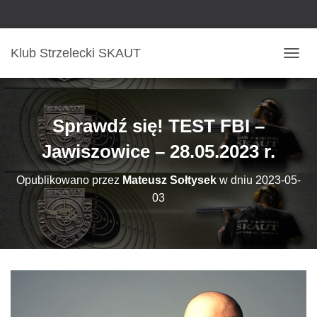
Klub Strzelecki SKAUT
P
R
Z
E
Ł
Sprawdź się! TEST FBI –
Ą
C
Jawiszowice – 28.05.2023 r.
Z
N
Opublikowano przez
Mateusz Sołtysek
w dniu
2023-05-
A
03
W
I
G
A
C
J
Ę