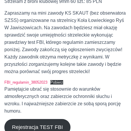
Strzelam z broni klubowej 9mm 60 szt.: 85 PLN
Zapraszamy na mini zawody KS SKAUT (bez obserwatora
SZSS) organizowane na strzelnicy Koła Łowieckiego Ryś
W Jawiszowicach. Na zawodach będziesz miał okazję
sprawdzić swoje umiejętności strzeleckie wykonując
prawdziwy test FBI, którego regulamin zamieszczamy
poniżej. Zawody zakończą się ogłoszeniem zwycięzców!
Każdy zawodnik otrzyma metryczkę z wynikami. W
przyszłości zorganizujemy kolejne takie zawody i będzie
można porównać swój progres strzelecki!
FBI_regulamin_38052023
Pobierz
Pamiętajcie ubrać się stosownie do warunków
atmosferycznych oraz zabierzcie ochronniki słuchu i
wzroku. I najważniejsze zabierzcie ze sobą sporą porcję
humoru.
Rejestracja TEST FBI