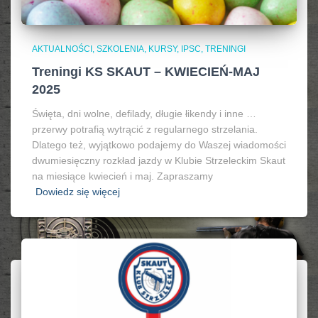
AKTUALNOŚCI, SZKOLENIA, KURSY, IPSC
TRENINGI
Treningi KS SKAUT – KWIECIEŃ-MAJ
2025
Święta, dni wolne, defilady, długie łikendy i inne …
przerwy potrafią wytrącić z regularnego strzelania.
Dlatego też, wyjątkowo podajemy do Waszej wiadomości
dwumiesięczny rozkład jazdy w Klubie Strzeleckim Skaut
na miesiące kwiecień i maj. Zapraszamy
Dowiedz się więcej