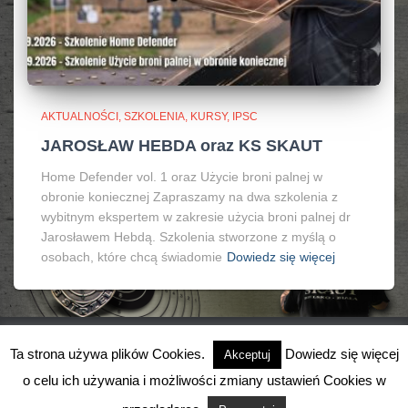
AKTUALNOŚCI, SZKOLENIA, KURSY, IPSC
JAROSŁAW HEBDA oraz KS SKAUT
Home Defender vol. 1 oraz Użycie broni palnej w
obronie koniecznej Zapraszamy na dwa szkolenia z
wybitnym ekspertem w zakresie użycia broni palnej dr
Jarosławem Hebdą. Szkolenia stworzone z myślą o
osobach, które chcą świadomie
Dowiedz się więcej
Ta strona używa plików Cookies.
Dowiedz się więcej
Akceptuj
o celu ich używania i możliwości zmiany ustawień Cookies w
Hestia | Stworzone przez
ThemeIsle