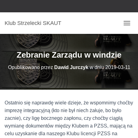
Klub Strzelecki SKAUT
P
R
Z
E
Ł
Zebranie Zarządu w windzie
Ą
C
Opublikowano przez
Dawid Jurczyk
w dniu
2019-03-11
Z
N
A
W
I
G
Ostatnio się naprawdę wiele dzieje, że wspomnimy choćby
A
C
imprezę integracyjną (kto nie był niech żałuje, bo było
J
zacnie), czy ligę bocznego zapłonu, czy choćby ciągłą
Ę
wymianę dokumentów między Klubem a PZSS, mającą na
celu uzyskanie dla naszego Klubu licencji PZSS na