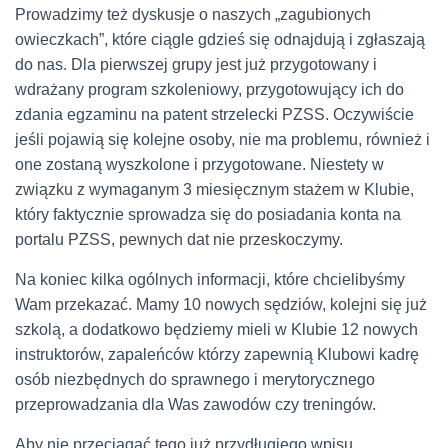
Prowadzimy też dyskusje o naszych „zagubionych
owieczkach”, które ciągle gdzieś się odnajdują i zgłaszają
do nas. Dla pierwszej grupy jest już przygotowany i
wdrażany program szkoleniowy, przygotowujący ich do
zdania egzaminu na patent strzelecki PZSS. Oczywiście
jeśli pojawią się kolejne osoby, nie ma problemu, również i
one zostaną wyszkolone i przygotowane. Niestety w
związku z wymaganym 3 miesięcznym stażem w Klubie,
który faktycznie sprowadza się do posiadania konta na
portalu PZSS, pewnych dat nie przeskoczymy.
Na koniec kilka ogólnych informacji, które chcielibyśmy
Wam przekazać. Mamy 10 nowych sędziów, kolejni się już
szkolą, a dodatkowo będziemy mieli w Klubie 12 nowych
instruktorów, zapaleńców którzy zapewnią Klubowi kadrę
osób niezbędnych do sprawnego i merytorycznego
przeprowadzania dla Was zawodów czy treningów.
Aby nie przeciągać tego już przydługiego wpisu,