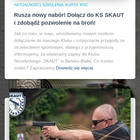
AKTUALNOŚCI, SZKOLENIA, KURSY, IPSC
Rusza nowy nabór! Dołącz do KS SKAUT
i zdobądź pozwolenie na broń!
Jak co roku, w maju, umożliwiamy nowym osobom
dołączenie do naszego Klubu i rozpoczęcie przygody ze
strzelectwem sportowym, dlatego z przyjemnością
informujemy, że otwieramy zapisy do Klubu
Strzeleckiego „SKAUT” w Bielsku-Białej. Co trzeba
zrobić? Zapraszamy
Dowiedz się więcej