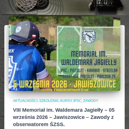
AKTUALNOŚCI, SZKOLENIA, KURSY, IPSC
ZAWODY
VIII Memoriał im. Waldemara Jagiełły – 05
września 2026 – Jawiszowice – Zawody z
obserwatorem ŚZSS.