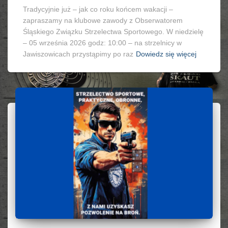
Tradycyjnie już – jak co roku końcem wakacji –
zapraszamy na klubowe zawody z Obserwatorem
Śląskiego Związku Strzelectwa Sportowego. W niedzielę
– 05 września 2026 godz: 10:00 – na strzelnicy w
Jawiszowicach przystąpimy po raz
Dowiedz się więcej