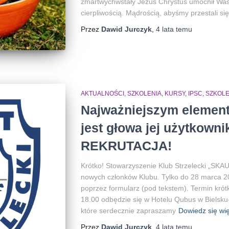
zmartwychwstały Jezus Chrystus umocnił Was 
cierpliwością. Mądrością, abyśmy przestali się 
Przez
Dawid Jurczyk
,
4 lata
temu
AKTUALNOŚCI, SZKOLENIA, KURSY, IPSC
SZKOLE
Najważniejszym element
jest głowa jej użytkowni
REKRUTACJA!
Krótko! Stowarzyszenie Klub Strzelecki „SKAU
nowych członków Klubu. Tylko do 28 marca 20
poprzez formularz (pod tekstem). Termin krótk
18.00 odbędzie się w Hotelu Qubus w Bielsku-
które serdecznie zapraszamy
Dowiedz się wię
Przez
Dawid Jurczyk
,
4 lata
temu