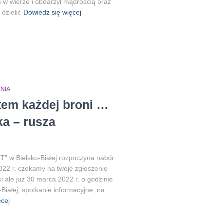
w wierze i obdarzył mądrością oraz
dzielić
Dowiedz się więcej
NIA
em każdej broni …
ka – rusza
T” w Bielsku-Białej rozpoczyna nabór
22 r. czekamy na twoje zgłoszenie
i ale już 30 marca 2022 r. o godzinie
Białej, spotkanie informacyjne, na
cej