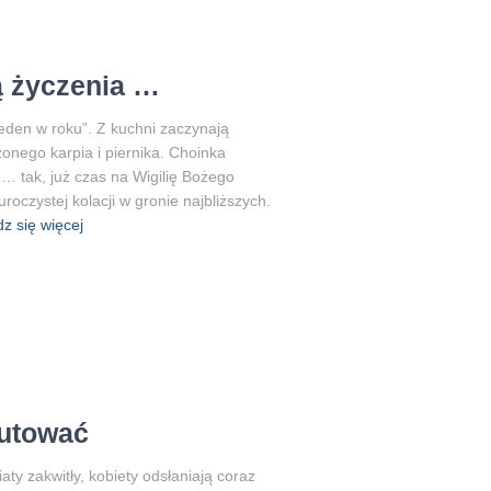
ą życzenia …
eden w roku”. Z kuchni zaczynają
onego karpia i piernika. Choinka
… tak, już czas na Wigilię Bożego
roczystej kolacji w gronie najbliższych.
z się więcej
rutować
aty zakwitły, kobiety odsłaniają coraz