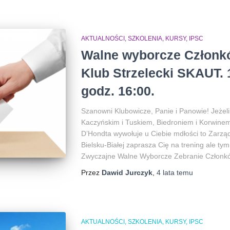
AKTUALNOŚCI, SZKOLENIA, KURSY, IPSC
Walne wyborcze Członk
Klub Strzelecki SKAUT. 
godz. 16:00.
Szanowni Klubowicze, Panie i Panowie! Jeżel
Kaczyńskim i Tuskiem, Biedroniem i Korwine
D’Hondta wywołuje u Ciebie mdłości to Zarzą
Bielsku-Białej zaprasza Cię na trening ale ty
Zwyczajne Walne Wyborcze Zebranie Członk
Przez
Dawid Jurczyk
,
4 lata
temu
AKTUALNOŚCI, SZKOLENIA, KURSY, IPSC