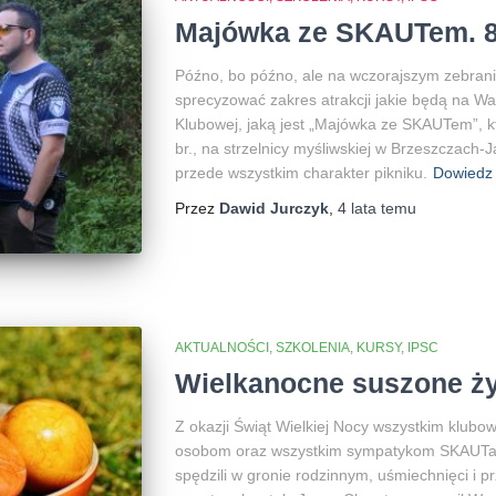
Majówka ze SKAUTem. 8
Późno, bo późno, ale na wczorajszym zebran
sprecyzować zakres atrakcji jakie będą na Wa
Klubowej, jaką jest „Majówka ze SKAUTem”, kt
br., na strzelnicy myśliwskiej w Brzeszczach
przede wszystkim charakter pikniku.
Dowiedz 
Przez
Dawid Jurczyk
,
4 lata
temu
AKTUALNOŚCI, SZKOLENIA, KURSY, IPSC
Wielkanocne suszone ż
Z okazji Świąt Wielkiej Nocy wszystkim klub
osobom oraz wszystkim sympatykom SKAUTa, 
spędzili w gronie rodzinnym, uśmiechnięci i p