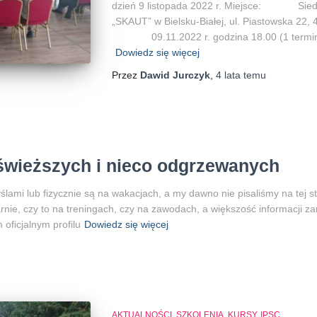
dzień 9 listopada 2022 r. Miejsce: Siedzi
„SKAUT” w Bielsku-Białej, ul. Piastowska 22, 
09.11.2022 r. godzina 18.00 (1 termin)0
Dowiedz się więcej
Przez
Dawid Jurczyk
,
4 lata
temu
jświeższych i nieco odgrzewanych
lami lub fizycznie są na wakacjach, a my dawno nie pisaliśmy na tej st
arnie, czy to na treningach, czy na zawodach, a większość informacji
ficjalnym profilu
Dowiedz się więcej
AKTUALNOŚCI, SZKOLENIA, KURSY, IPSC