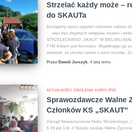
Strzelać każdy może – r
do SKAUTa
Dostajemy sporo zapytań odnośnie naboru do
… więc bez zbędnych wstępów, wszem i wo
STRZELECKIEGO „SKAUT” W BIELSKU-BIAŁEJ
TYM linkiem jest formularz. Wypełniając go 
wiedzieli, że chcesz razem z nami strzelać. 
Przez
Dawid Jurczyk
,
4 lata
temu
AKTUALNOŚCI, SZKOLENIA, KURSY, IPSC
Sprawozdawcze Walne 
Członków KS „SKAUT”
Zarząd Stowarzyszenia Klubu Strzeleckiego „
§ 19 pkt 1 lit. d Statutu zwołuje Walne Zgro