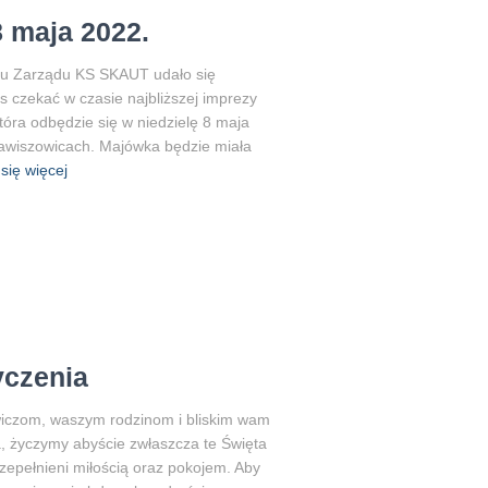
 maja 2022.
iu Zarządu KS SKAUT udało się
s czekać w czasie najbliższej imprezy
óra odbędzie się w niedzielę 8 maja
-Jawiszowicach. Majówka będzie miała
się więcej
yczenia
owiczom, waszym rodzinom i bliskim wam
życzymy abyście zwłaszcza te Święta
rzepełnieni miłością oraz pokojem. Aby