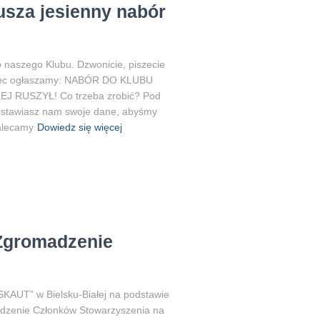
usza jesienny nabór
 naszego Klubu. Dzwonicie, piszecie
bec ogłaszamy: NABÓR DO KLUBU
 RUSZYŁ! Co trzeba zrobić? Pod
zostawiasz nam swoje dane, abyśmy
Zalecamy
Dowiedz się więcej
Zgromadzenie
SKAUT” w Bielsku-Białej na podstawie
madzenie Członków Stowarzyszenia na