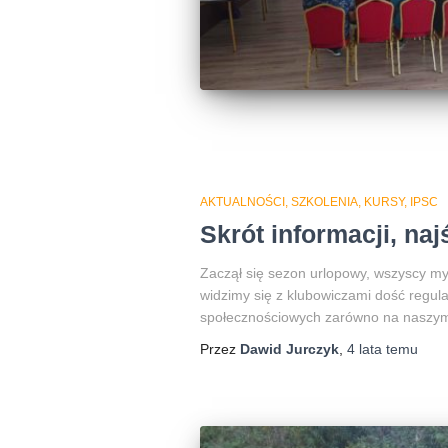
AKTUALNOŚCI, SZKOLENIA, KURSY, IPSC
Skrót informacji, na
Zaczął się sezon urlopowy, wszyscy myś
widzimy się z klubowiczami dość regul
społecznościowych zarówno na naszym o
Przez
Dawid Jurczyk
,
4 lata
temu