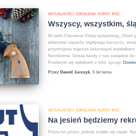
AKTUALNOŚCI, SZKOLENIA, KURSY, IPSC
Wszyscy, wszystkim, śl
W radio Czerwone Gitary wyśpiewują „Dzień j
dolatywać zapachy wigilijnego barszczu, smaż
przystrojona migocze kolorowymi światełkami 
Narodzenia. Dzisiaj każdy z nas zasiądzie do u
Przełamie się opłatkiem z nimi, życząc
Dowied
Przez
Dawid Jurczyk
,
5 lat
temu
AKTUALNOŚCI, SZKOLENIA, KURSY, IPSC
Na jesień będziemy rek
Późno bo późno, jednak zrobiło się ciepło. Kwi