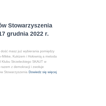
ów Stowarzyszenia
17 grudnia 2022 r.
i dość masz już wybierania pomiędzy
m-Mikke, Kukizem i Hołownią a metoda
d Klubu Strzeleckiego SKAUT w
m razem z demokracji i zwołuje
ów Stowarzyszenia
Dowiedz się więcej