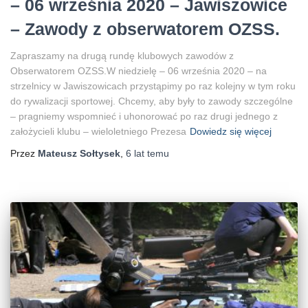
– 06 września 2020 – Jawiszowice
– Zawody z obserwatorem OZSS.
Zapraszamy na drugą rundę klubowych zawodów z
Obserwatorem OZSS.W niedzielę – 06 września 2020 – na
strzelnicy w Jawiszowicach przystąpimy po raz kolejny w tym roku
do rywalizacji sportowej. Chcemy, aby były to zawody szczególne
– pragniemy wspomnieć i uhonorować po raz drugi jednego z
założycieli klubu – wieloletniego Prezesa
Dowiedz się więcej
Przez
Mateusz Sołtysek
,
6 lat
temu