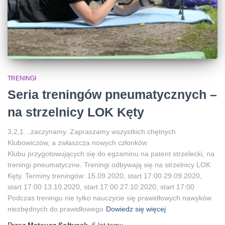
TRENINGI
Seria treningów pneumatycznych –
na strzelnicy LOK Kęty
3,2,1…zaczynamy. Zapraszamy wszystkich chętnych
Klubowiczów, a zwłaszcza nowych członków
Klubu przygotowujących się do egzaminu na patent strzelecki, na
treningi pneumatyczne. Treningi odbywają się na strzelnicy LOK
Kęty. Terminy treningów: 15.09.2020, start 17:00 29.09.2020,
start 17:00 13.10.2020, start 17:00 27.10.2020, start 17:00
Podczas treningu nie tylko nauczycie się prawidłowych nawyków
niezbędnych do prawidłowego
Dowiedz się więcej
Przez
Mateusz Sołtysek
,
6 lat
temu