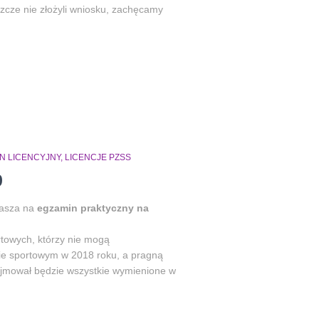
eszcze nie złożyli wniosku, zachęcamy
N LICENCYJNY
LICENCJE PZSS
9
rasza na
egzamin praktyczny na
rtowych, którzy nie mogą
e sportowym w 2018 roku, a pragną
ejmował będzie wszystkie wymienione w