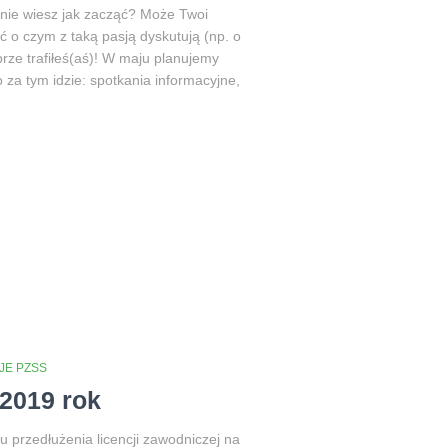
 nie wiesz jak zacząć? Może Twoi
eć o czym z taką pasją dyskutują (np. o
rze trafiłeś(aś)! W maju planujemy
za tym idzie: spotkania informacyjne,
JE PZSS
2019 rok
u przedłużenia licencji zawodniczej na