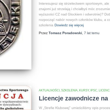
Interesujesz się strzelectwem sportowym, ale
znajomi już strzelają i chciałbyś móc zrozumi
wyższości CZ nad Glockiem i odwrotnie)? Dob
rozpocząć nabór nowych członków klubu, a co 
szkolenia
Dowiedz się więcej
Przez
Tomasz Poradowski
,
7 lat
temu
AKTUALNOŚCI, SZKOLENIA, KURSY, IPSC
LICENC
Licencje zawodnicze na 
W „Strefie Klubowej” umieściliśmy opis proces