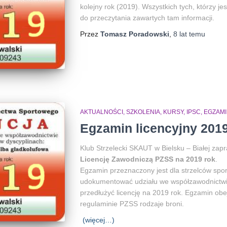
kolejny rok (2019). Wszystkich tych, którzy j
do przeczytania zawartych tam informacji.
Przez
Tomasz Poradowski
,
8 lat
temu
AKTUALNOŚCI, SZKOLENIA, KURSY, IPSC
EGZAMI
Egzamin licencyjny 201
Klub Strzelecki SKAUT w Bielsku – Białej zap
Licencję Zawodniczą PZSS na 2019 rok
.
Egzamin przeznaczony jest dla strzelców spo
udokumentować udziału we współzawodnictwi
przedłużyć licencję na 2019 rok. Egzamin ob
regulaminie PZSS rodzaje broni.
(więcej…)