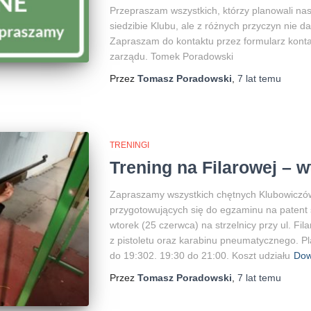
Przepraszam wszystkich, którzy planowali na
siedzibie Klubu, ale z różnych przyczyn nie d
Zapraszam do kontaktu przez formularz kont
zarządu. Tomek Poradowski
Przez
Tomasz Poradowski
,
7 lat
temu
TRENINGI
Trening na Filarowej – 
Zapraszamy wszystkich chętnych Klubowiczó
przygotowujących się do egzaminu na patent st
wtorek (25 czerwca) na strzelnicy przy ul. Fi
z pistoletu oraz karabinu pneumatycznego. Pl
do 19:302. 19:30 do 21:00. Koszt udziału
Dow
Przez
Tomasz Poradowski
,
7 lat
temu