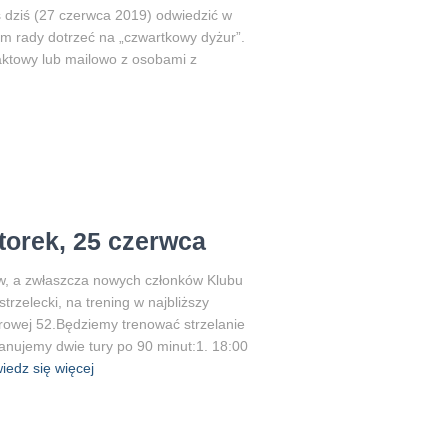
s dziś (27 czerwca 2019) odwiedzić w
am rady dotrzeć na „czwartkowy dyżur”.
aktowy lub mailowo z osobami z
wtorek, 25 czerwca
w, a zwłaszcza nowych członków Klubu
rzelecki, na trening w najbliższy
larowej 52.Będziemy trenować strzelanie
anujemy dwie tury po 90 minut:1. 18:00
iedz się więcej