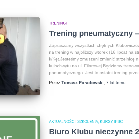
TRENINGI
Trening pneumatyczny – 
Zapraszamy wszystkich chętnych Klubowiczów
na trening w najbliższy wtorek (16 lipca) na 
k/Kęt.Jesteśmy zmuszeni zmienić strzelnicę na
kulochwytu na ul. Filarowej.Będziemy trenować
pneumatycznego. Jest to ostatni trening prze
Przez
Tomasz Poradowski
,
7 lat
temu
AKTUALNOŚCI, SZKOLENIA, KURSY, IPSC
Biuro Klubu nieczynne 