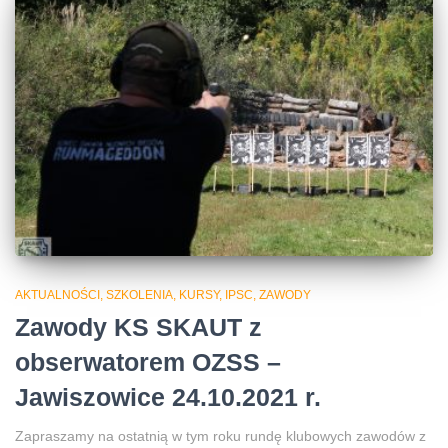
AKTUALNOŚCI, SZKOLENIA, KURSY, IPSC
ZAWODY
Zawody KS SKAUT z
obserwatorem OZSS –
Jawiszowice 24.10.2021 r.
Zapraszamy na ostatnią w tym roku rundę klubowych zawodów z