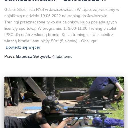
Gdzie: Strzelnica RYŚ w Jawiszowicach Witajcie, zapraszamy w
najbliższą niedzielę 19.06.2022 na trening do Jawiszowic.
Treningi przeznaczone tylko dla członków klubu posiadających
licencję sportową. W programie: 1. 9.00-11.00 Trening pistolet
IPSC dla osób z własną bronią. Koszt treningu: · Uczestnik z
własną bronią i amunicją: 50zł (5 slotów) · Obsługa:
Dowiedz się więcej
Przez
Mateusz Sołtysek
,
4 lata
temu