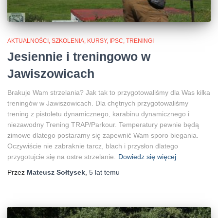
AKTUALNOŚCI, SZKOLENIA, KURSY, IPSC
TRENINGI
Jesiennie i treningowo w
Jawiszowicach
Brakuje Wam strzelania? Jak tak to przygotowaliśmy dla Was kilka
treningów w Jawiszowicach. Dla chętnych przygotowaliśmy
trening z pistoletu dynamicznego, karabinu dynamicznego i
niezawodny Trening TRAP/Parkour. Temperatury pewnie będą
zimowe dlatego postaramy się zapewnić Wam sporo biegania.
Oczywiście nie zabraknie tarcz, blach i przysłon dlatego
przygotujcie się na ostre strzelanie.
Dowiedz się więcej
Przez
Mateusz Sołtysek
,
5 lat
temu