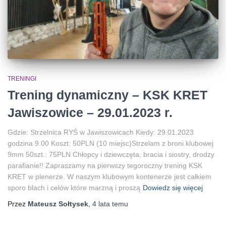
TRENINGI
Trening dynamiczny – KSK KRET
Jawiszowice – 29.01.2023 r.
Gdzie: Strzelnica RYŚ w Jawiszowicach Kiedy: 29.01.2023
godzina 9.00 Koszt: 50PLN (10 miejsc)Strzelam z broni klubowej
9mm 50szt.: 75PLN Chłopcy i dziewczęta, bracia i siostry, drodzy
parafianie!! Zapraszamy na pierwszy tegoroczny trening KSK
KRET w plenerze. W naszym klubowym kontenerze jest całkiem
sporo blach i celów które marzną i proszą
Dowiedz się więcej
Przez
Mateusz Sołtysek
,
4 lata
temu