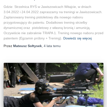
Gdzie: Strzelnica RYŚ w Jawiszowicach Witajcie, w dniach
3.04.2022 i 24.04.2022 zapraszamy na treningi w Jawiszowicach.
Zaplanowany trening pistoletowy dla nowego naboru
przygotowujący do patentu. Dodatkowo trening strzelby
dynamicznej oraz pistoletowy z własną bronią i amunicją.
Oczywiście nie zabraknie TRAPA 1. Trening nowego naboru przed
patentem (Egzamin próbny + Trening).
Dowiedz się więcej
Przez
Mateusz Sołtysek
,
4 lata
temu