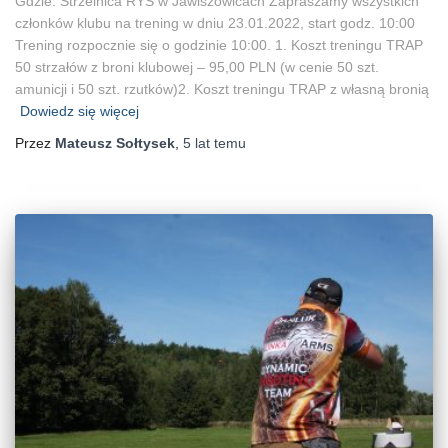
Gdzie: Strzelnica RYŚ w Jawiszowicach Zapraszamy wszystkich
członków klubu na trening w dniu 23.01.2022, start godz. 10:00
Trening rozpocznie się o godzinie 10:00. 1. Koszt treningu TRAP
50 strzałów z broni klubowej – 95,00 PLN (w cenie 50 szt.
amunicji i 50 szt. rzutków)2. Koszt treningu TRAP z własną bronią
Dowiedz się więcej
Przez
Mateusz Sołtysek
,
5 lat
temu