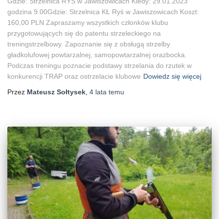
Gdzie: Strzelnica RYŚ w Jawiszowicach Kiedy: 29.01.2023
godzina 9.00Gdzie: Strzelnica KŁ Ryś w Jawiszowicach Koszt:
160,00 PLN Zapraszamy wszystkich członków klubu
przygotowujących się do patentu strzeleckiego na
treningstrzelbowy. Zapoznanie się z obsługą strzelby
gładkolufowej powtarzalnej, samopowtarzalnej orazbocka.
Podczas treningu poznacie podstawy strzelania do rzutek w
konkurencji TRAP oraz ostrzelacie klubowe
Dowiedz się więcej
Przez
Mateusz Sołtysek
,
4 lata
temu